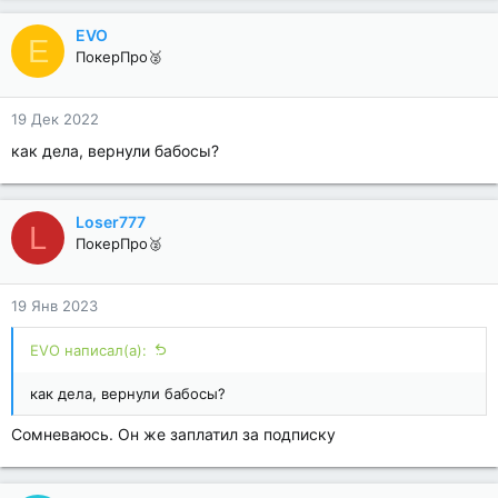
EVO
E
ПокерПро🥈
19 Дек 2022
как дела, вернули бабосы?
Loser777
L
ПокерПро🥈
19 Янв 2023
EVO написал(а):
как дела, вернули бабосы?
Сомневаюсь. Он же заплатил за подписку