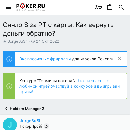
Сняло $ за PT с карты. Как вернуть
деньги обратно?
А
Д
JorgeBu$h
24 Окт 2022
в
а
т
т
о
а
Эксклюзивные фрироллы
для игроков Poker.ru
р
н
т
а
е
ч
м
а
Конкурс “Термины покера":
Что ты знаешь о
ы
л
любимой игре? Участвуй в конкурсе и выигрывай
а
призы!
Holdem Manager 2
JorgeBu$h
J
ПокерПро🥇