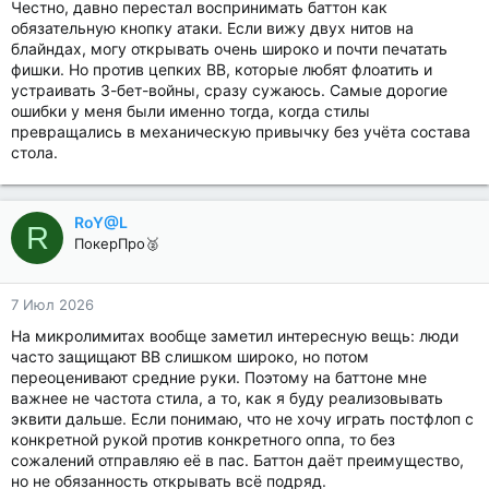
Честно, давно перестал воспринимать баттон как
обязательную кнопку атаки. Если вижу двух нитов на
блайндах, могу открывать очень широко и почти печатать
фишки. Но против цепких BB, которые любят флоатить и
устраивать 3-бет-войны, сразу сужаюсь. Самые дорогие
ошибки у меня были именно тогда, когда стилы
превращались в механическую привычку без учёта состава
стола.
RoY@L
R
ПокерПро🥈
7 Июл 2026
На микролимитах вообще заметил интересную вещь: люди
часто защищают BB слишком широко, но потом
переоценивают средние руки. Поэтому на баттоне мне
важнее не частота стила, а то, как я буду реализовывать
эквити дальше. Если понимаю, что не хочу играть постфлоп с
конкретной рукой против конкретного оппа, то без
сожалений отправляю её в пас. Баттон даёт преимущество,
но не обязанность открывать всё подряд.