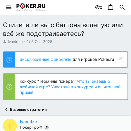
Стилите ли вы с баттона вслепую или
всё же подстраиваетесь?
А
Д
Ivanidze
6 Окт 2025
в
а
т
т
о
а
Эксклюзивные фрироллы
для игроков Poker.ru
р
н
т
а
е
ч
м
а
Конкурс “Термины покера":
Что ты знаешь о
ы
л
любимой игре? Участвуй в конкурсе и выигрывай
а
призы!
Базовые стратегии
Ivanidze
I
ПокерПро🥈