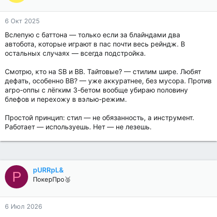
6 Окт 2025
Вслепую с баттона — только если за блайндами два
автобота, которые играют в пас почти весь рейндж. В
остальных случаях — всегда подстройка.
Смотрю, кто на SB и BB. Тайтовые? — стилим шире. Любят
дефать, особенно BB? — уже аккуратнее, без мусора. Против
агро-оппы с лёгким 3-бетом вообще убираю половину
блефов и перехожу в вэлью-режим.
Простой принцип: стил — не обязанность, а инструмент.
Работает — используешь. Нет — не лезешь.
pURRpL&
P
ПокерПро🥈
6 Июл 2026