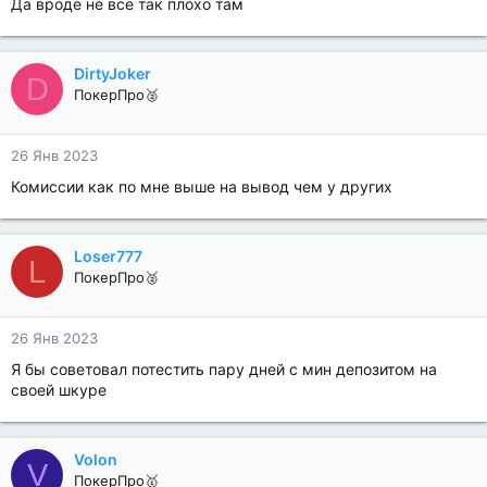
Да вроде не все так плохо там
DirtyJoker
D
ПокерПро🥈
26 Янв 2023
Комиссии как по мне выше на вывод чем у других
Loser777
L
ПокерПро🥈
26 Янв 2023
Я бы советовал потестить пару дней с мин депозитом на
своей шкуре
Volon
V
ПокерПро🥇