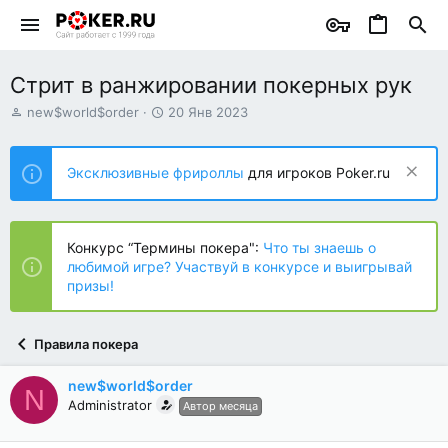
Стрит в ранжировании покерных рук
А
Д
new$world$order
20 Янв 2023
в
а
т
т
о
а
Эксклюзивные фрироллы
для игроков Poker.ru
р
н
т
а
е
ч
м
а
Конкурс “Термины покера":
Что ты знаешь о
ы
л
любимой игре? Участвуй в конкурсе и выигрывай
а
призы!
Правила покера
new$world$order
N
Administrator
Автор месяца