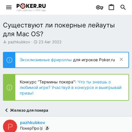
Существуют ли покерные лейауты
для Mac OS?
А
Д
pazhkubkov
23 Авг 2022
в
а
т
т
о
а
Эксклюзивные фрироллы
для игроков Poker.ru
р
н
т
а
е
ч
м
а
Конкурс “Термины покера":
Что ты знаешь о
ы
л
любимой игре? Участвуй в конкурсе и выигрывай
а
призы!
Железо для покера
pazhkubkov
P
ПокерПро🥈