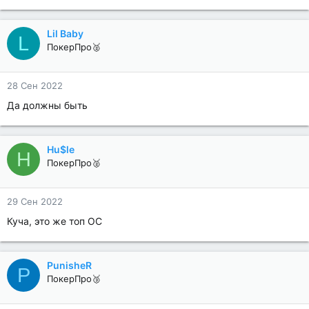
Lil Baby
L
ПокерПро🥈
28 Сен 2022
Да должны быть
Hu$le
H
ПокерПро🥈
29 Сен 2022
Куча, это же топ ОС
PunisheR
P
ПокерПро🥉