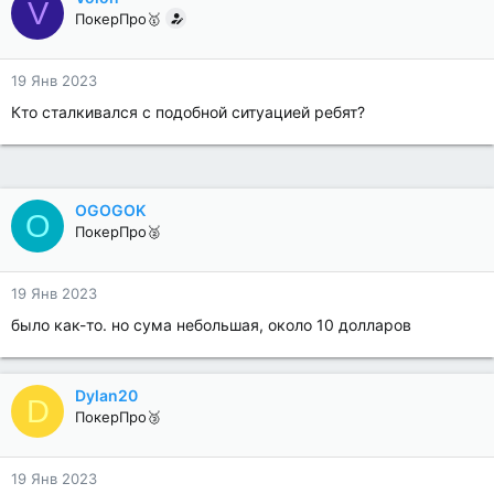
V
ПокерПро🥇
19 Янв 2023
Кто сталкивался с подобной ситуацией ребят?
OGOGOK
O
ПокерПро🥈
19 Янв 2023
было как-то. но сума небольшая, около 10 долларов
Dylan20
D
ПокерПро🥉
19 Янв 2023