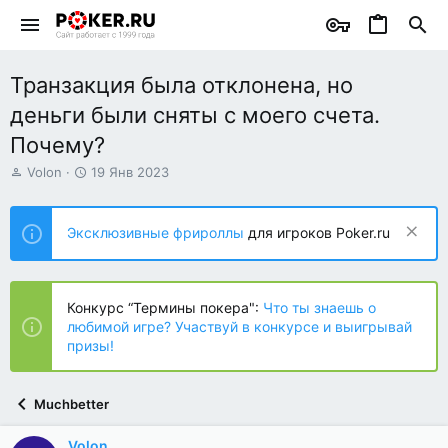
Транзакция была отклонена, но
деньги были сняты с моего счета.
Почему?
А
Д
Volon
19 Янв 2023
в
а
т
т
о
а
Эксклюзивные фрироллы
для игроков Poker.ru
р
н
т
а
е
ч
м
а
Конкурс “Термины покера":
Что ты знаешь о
ы
л
любимой игре? Участвуй в конкурсе и выигрывай
а
призы!
Muchbetter
Volon