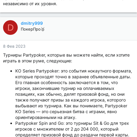
независимо от их уровня.
dmitry999
D
ПокерПро🥈
8 Фев 2023
Турниры Partypoker, которые вы можете найти, если хотите
играть в этом руме, следующие:
KO Series Partypoker: это события нокаутного формата,
которые проходят точно в заранее объявленные даты.
Его главная особенность заключается в том, что
игроки, закончившие турнир на оплачиваемых
позициях, как обычно, делят призовой фонд, но они
также получают призы за каждого игрока, которого
выбывают из турнира. Как вы понимаете, Partypoker
KO Series — это серьезная битва с играми, явно
ориентированными на атаку.
Partypoker Spin and Go: это турниры Sit & Go для трех
игроков с множителем от 2 до 204 000, который
определяет призовой фонд до раздачи первой карты.