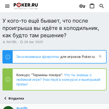
У кого-то ещё бывает, что после
проигрыша вы идёте в холодильник,
как будто там решение?
А
Д
RoY@L
26 Авг 2025
в
а
т
т
о
а
Эксклюзивные фрироллы
для игроков Poker.ru
р
н
т
а
е
ч
м
а
Конкурс “Термины покера":
Что ты знаешь о
ы
л
любимой игре? Участвуй в конкурсе и выигрывай
а
призы!
Флудилка
RoY@L