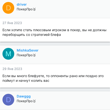
driver
D
ПокерПро🥈
27 Янв 2023
Если хотите стать плюсовым игроком в покер, вы не должны
переборщить со стратегией блефа
MishkaSever
M
ПокерПро🥉
29 Янв 2023
Если вы много блефуете, то оппоненты рано или поздно это
поймут и начнут колить вас
Dawggg
D
ПокерПро🥇