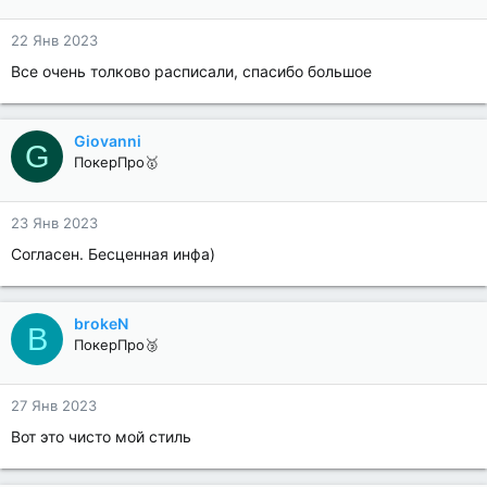
22 Янв 2023
Все очень толково расписали, спасибо большое
Giovanni
G
ПокерПро🥇
23 Янв 2023
Согласен. Бесценная инфа)
brokeN
B
ПокерПро🥉
27 Янв 2023
Вот это чисто мой стиль