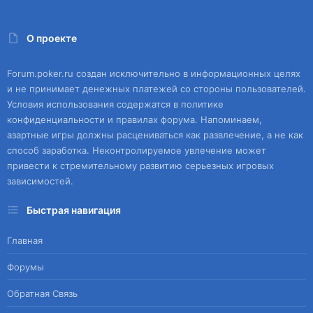
О проекте
Forum.poker.ru создан исключительно в информационных целях
и не принимает денежных платежей со стороны пользователей.
Условия использования содержатся в политике
конфиденциальности и правилах форума. Напоминаем,
азартные игры должны расцениваться как развлечение, а не как
способ заработка. Неконтролируемое увлечение может
привести к стремительному развитию серьезных игровых
зависимостей.
Быстрая навигация
Главная
Форумы
Обратная Связь