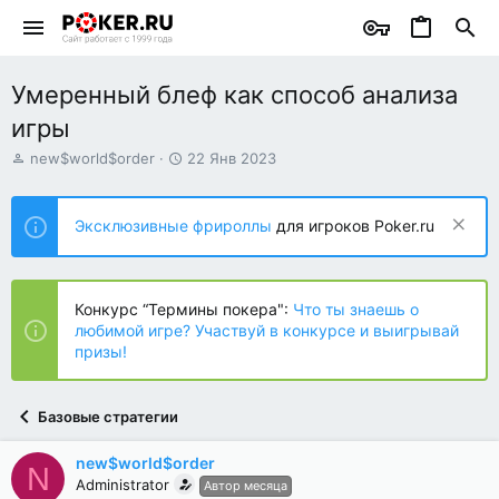
Умеренный блеф как способ анализа
игры
А
Д
new$world$order
22 Янв 2023
в
а
т
т
о
а
Эксклюзивные фрироллы
для игроков Poker.ru
р
н
т
а
е
ч
м
а
Конкурс “Термины покера":
Что ты знаешь о
ы
л
любимой игре? Участвуй в конкурсе и выигрывай
а
призы!
Базовые стратегии
new$world$order
N
Administrator
Автор месяца