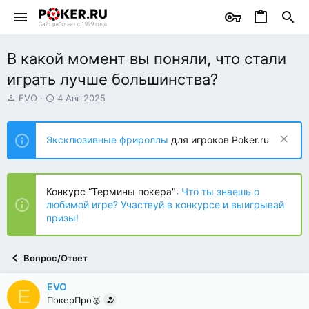
В какой момент вы поняли, что стали
играть лучше большинства?
А
Д
EVO
4 Авг 2025
в
а
т
т
о
а
Эксклюзивные фрироллы
для игроков Poker.ru
р
н
т
а
е
ч
м
а
Конкурс “Термины покера":
Что ты знаешь о
ы
л
любимой игре? Участвуй в конкурсе и выигрывай
а
призы!
Вопрос/Ответ
EVO
E
ПокерПро🥈