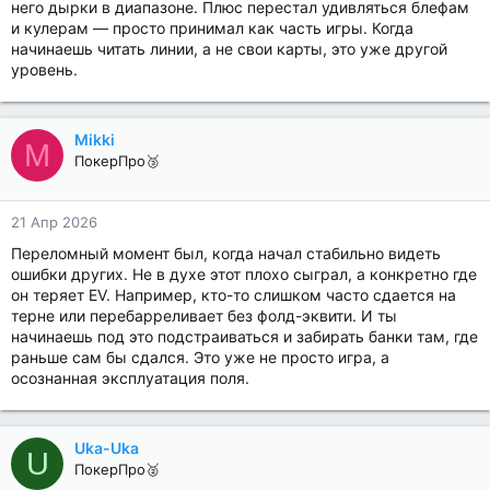
него дырки в диапазоне. Плюс перестал удивляться блефам
и кулерам — просто принимал как часть игры. Когда
начинаешь читать линии, а не свои карты, это уже другой
уровень.
Mikki
M
ПокерПро🥉
21 Апр 2026
Переломный момент был, когда начал стабильно видеть
ошибки других. Не в духе этот плохо сыграл, а конкретно где
он теряет EV. Например, кто-то слишком часто сдается на
терне или перебарреливает без фолд-эквити. И ты
начинаешь под это подстраиваться и забирать банки там, где
раньше сам бы сдался. Это уже не просто игра, а
осознанная эксплуатация поля.
Uka-Uka
U
ПокерПро🥈