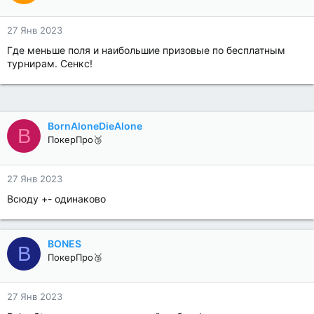
27 Янв 2023
Где меньше поля и наибольшие призовые по бесплатным
турнирам. Сенкс!
BornAloneDieAlone
B
ПокерПро🥉
27 Янв 2023
Всюду +- одинаково
BONES
B
ПокерПро🥉
27 Янв 2023