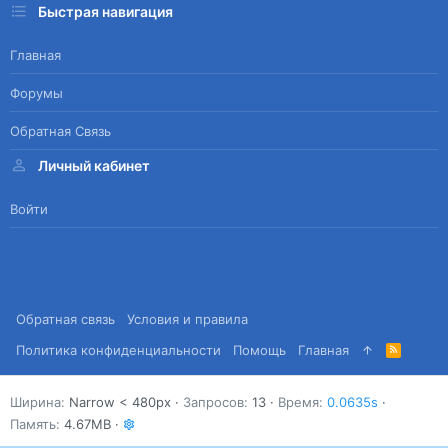
Быстрая навигация
Главная
Форумы
Обратная Связь
Личный кабинет
Войти
Обратная связь
Условия и правила
Политика конфиденциальности
Помощь
Главная
R
S
S
Ширина
Запросов
13
Время
0.0635s
Память
4.67MB