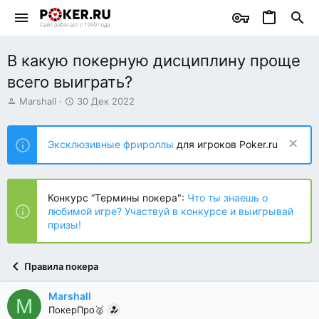
В какую покерную дисциплину проще
всего выиграть?
А
Д
Marshall
30 Дек 2022
в
а
т
т
о
а
Эксклюзивные фрироллы
для игроков Poker.ru
р
н
т
а
е
ч
м
а
Конкурс “Термины покера":
Что ты знаешь о
ы
л
любимой игре? Участвуй в конкурсе и выигрывай
а
призы!
Правила покера
Marshall
M
ПокерПро🥈