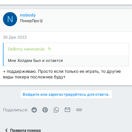
nobody
N
ПокерПро🥉
30 Дек 2022
De$troy написал(а):
Мне Холдем был и остается
+ поддерживаю. Просто если только ее играть, то другие
виды покера посложнее будут
Войдите или зарегистрируйтесь для ответа.
Reddit
Pinterest
WhatsApp
Электронная почта
Ссылка
Поделиться:
Правила покера