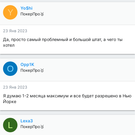
Yo$hi
Y
ПокерПро🥈
23 Янв 2023
Да, просто самый проблемный и большой штат, а чего ты
хотел
Opp1K
O
ПокерПро🥇
23 Янв 2023
Я думаю 1-2 месяца максимум и все будет разрешено в Нью
Йорке
Lexa3
L
ПокерПро🥉