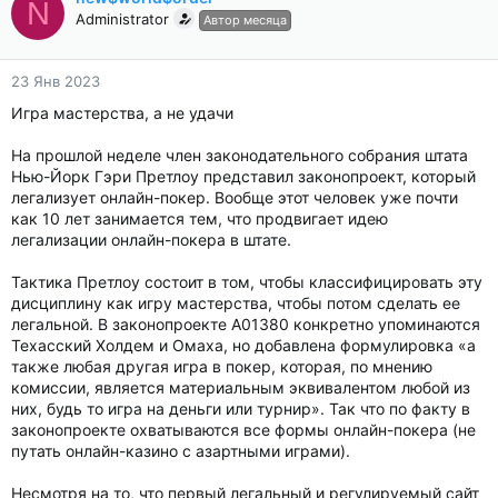
N
Administrator
Автор месяца
23 Янв 2023
Игра мастерства, а не удачи
На прошлой неделе член законодательного собрания штата
Нью-Йорк Гэри Претлоу представил законопроект, который
легализует онлайн-покер. Вообще этот человек уже почти
как 10 лет занимается тем, что продвигает идею
легализации онлайн-покера в штате.
Тактика Претлоу состоит в том, чтобы классифицировать эту
дисциплину как игру мастерства, чтобы потом сделать ее
легальной. В законопроекте A01380 конкретно упоминаются
Техасский Холдем и Омаха, но добавлена формулировка «а
также любая другая игра в покер, которая, по мнению
комиссии, является материальным эквивалентом любой из
них, будь то игра на деньги или турнир». Так что по факту в
законопроекте охватываются все формы онлайн-покера (не
путать онлайн-казино с азартными играми).
Несмотря на то, что первый легальный и регулируемый сайт