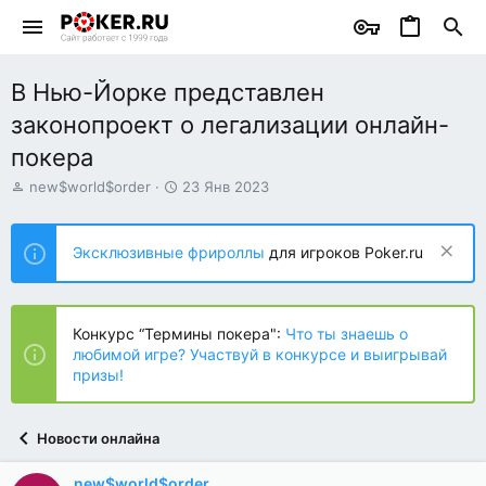
В Нью-Йорке представлен
законопроект о легализации онлайн-
покера
А
Д
new$world$order
23 Янв 2023
в
а
т
т
о
а
Эксклюзивные фрироллы
для игроков Poker.ru
р
н
т
а
е
ч
м
а
Конкурс “Термины покера":
Что ты знаешь о
ы
л
любимой игре? Участвуй в конкурсе и выигрывай
а
призы!
Новости онлайна
new$world$order