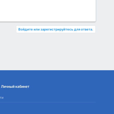
Войдите или зарегистрируйтесь для ответа.
Личный кабинет
ти