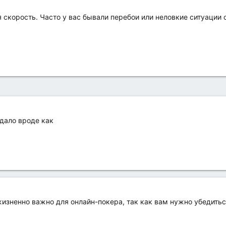
 скорость. Часто у вас бывали перебои или неловкие ситуации
идало вроде как
зненно важно для онлайн-покера, так как вам нужно убедиться