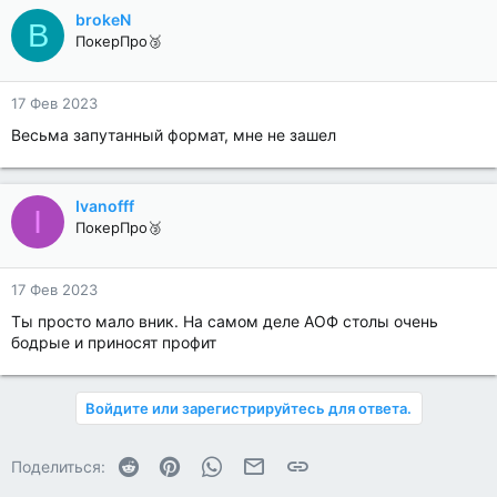
brokeN
B
ПокерПро🥉
17 Фев 2023
Весьма запутанный формат, мне не зашел
Ivanofff
I
ПокерПро🥉
17 Фев 2023
Ты просто мало вник. На самом деле АОФ столы очень
бодрые и приносят профит
Войдите или зарегистрируйтесь для ответа.
Reddit
Pinterest
WhatsApp
Электронная почта
Ссылка
Поделиться: