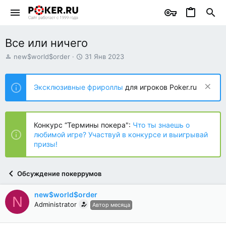
Все или ничего
А
Д
new$world$order
31 Янв 2023
в
а
т
т
о
а
Эксклюзивные фрироллы
для игроков Poker.ru
р
н
т
а
е
ч
м
а
Конкурс “Термины покера":
Что ты знаешь о
ы
л
любимой игре? Участвуй в конкурсе и выигрывай
а
призы!
Обсуждение покеррумов
new$world$order
N
Administrator
Автор месяца