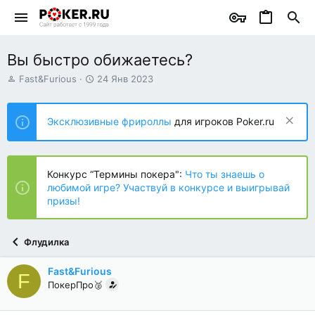
Вы быстро обижаетесь?
А
Д
Fast&Furious
24 Янв 2023
в
а
т
т
о
а
Эксклюзивные фрироллы
для игроков Poker.ru
р
н
т
а
е
ч
м
а
Конкурс “Термины покера":
Что ты знаешь о
ы
л
любимой игре? Участвуй в конкурсе и выигрывай
а
призы!
Флудилка
Fast&Furious
F
ПокерПро🥈