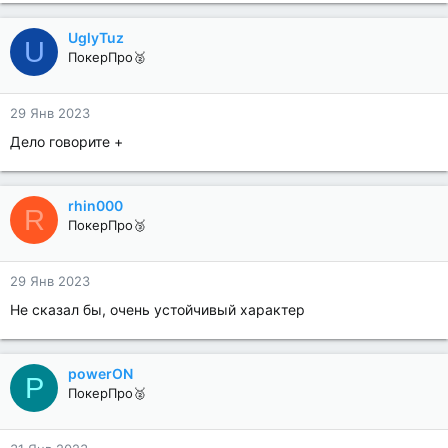
UglyTuz
U
ПокерПро🥈
29 Янв 2023
Дело говорите +
rhin000
R
ПокерПро🥉
29 Янв 2023
Не сказал бы, очень устойчивый характер
powerON
P
ПокерПро🥈