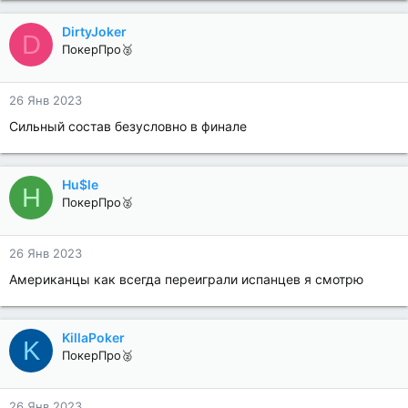
DirtyJoker
D
ПокерПро🥈
26 Янв 2023
Сильный состав безусловно в финале
Hu$le
H
ПокерПро🥈
26 Янв 2023
Американцы как всегда переиграли испанцев я смотрю
KillaPoker
K
ПокерПро🥈
26 Янв 2023