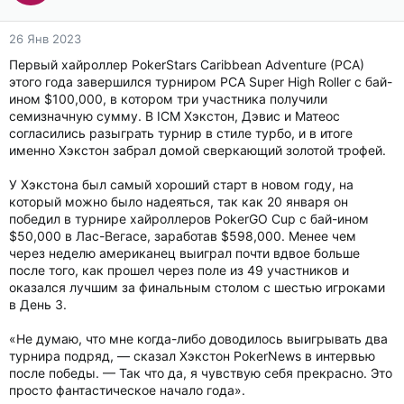
26 Янв 2023
Первый хайроллер PokerStars Caribbean Adventure (PCA)
этого года завершился турниром PCA Super High Roller с бай-
ином $100,000, в котором три участника получили
семизначную сумму. В ICM Хэкстон, Дэвис и Матеос
согласились разыграть турнир в стиле турбо, и в итоге
именно Хэкстон забрал домой сверкающий золотой трофей.
У Хэкстона был самый хороший старт в новом году, на
который можно было надеяться, так как 20 января он
победил в турнире хайроллеров PokerGO Cup с бай-ином
$50,000 в Лас-Вегасе, заработав $598,000. Менее чем
через неделю американец выиграл почти вдвое больше
после того, как прошел через поле из 49 участников и
оказался лучшим за финальным столом с шестью игроками
в День 3.
«Не думаю, что мне когда-либо доводилось выигрывать два
турнира подряд, — сказал Хэкстон PokerNews в интервью
после победы. — Так что да, я чувствую себя прекрасно. Это
просто фантастическое начало года».