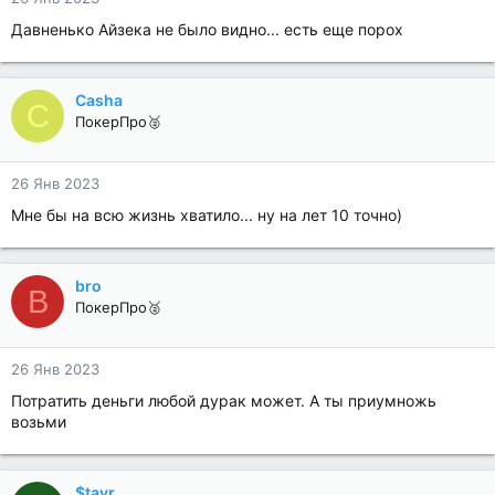
Давненько Айзека не было видно... есть еще порох
Casha
C
ПокерПро🥈
26 Янв 2023
Мне бы на всю жизнь хватило... ну на лет 10 точно)
bro
B
ПокерПро🥈
26 Янв 2023
Потратить деньги любой дурак может. А ты приумножь
возьми
$tavr