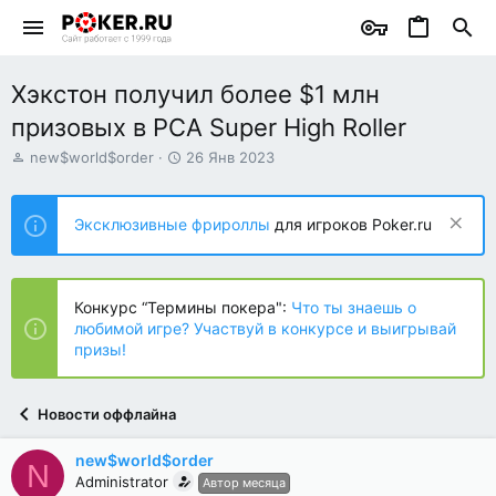
Хэкстон получил более $1 млн
призовых в PCA Super High Roller
А
Д
new$world$order
26 Янв 2023
в
а
т
т
о
а
Эксклюзивные фрироллы
для игроков Poker.ru
р
н
т
а
е
ч
м
а
Конкурс “Термины покера":
Что ты знаешь о
ы
л
любимой игре? Участвуй в конкурсе и выигрывай
а
призы!
Новости оффлайна
new$world$order
N
Administrator
Автор месяца