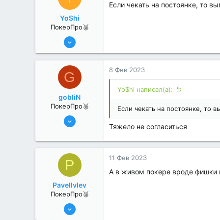
Если чекать на постоянке, то в
Yo$hi
ПокерПро🥈
25 Июл 2022
371
0
8 Фев 2023
G
Yo$hi написал(а):
gobliN
ПокерПро🥈
Если чекать на постоянке, то в
8 Июн 2022
Тяжело не согласиться
342
2
11 Фев 2023
P
А в живом покере вроде фишки 
PavelIvlev
ПокерПро🥉
25 Июл 2022
195