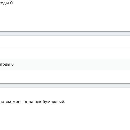
ыгоды 0
ыгоды 0
потом меняют на чек бумажный.