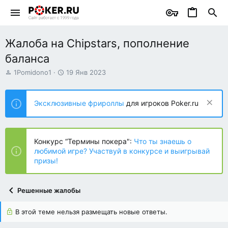
Жалоба на Chipstars, пополнение
баланса
А
Д
1Pomidono1
19 Янв 2023
в
а
т
т
о
а
Эксклюзивные фрироллы
для игроков Poker.ru
р
н
т
а
е
ч
м
а
Конкурс “Термины покера":
Что ты знаешь о
ы
л
любимой игре? Участвуй в конкурсе и выигрывай
а
призы!
Решенные жалобы
В этой теме нельзя размещать новые ответы.