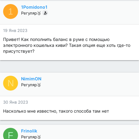
1Pomidono1
1
Регуляр🥉
19 Янв 2023
Привет! Как пополнить баланс в руме с помощью
электронного кошелька киви? Такая опция еще хоть где-то
присутствует?
NimimON
N
Регуляр🥈
30 Янв 2023
Насколько мне известно, такого способа там нет
Frinolik
F
Регуляр🥉