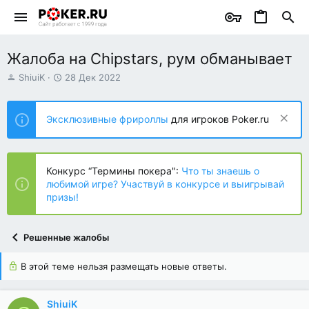
Жалоба на Chipstars, рум обманывает
А
Д
ShiuiK
28 Дек 2022
в
а
т
т
о
а
Эксклюзивные фрироллы
для игроков Poker.ru
р
н
т
а
е
ч
м
а
Конкурс “Термины покера":
Что ты знаешь о
ы
л
любимой игре? Участвуй в конкурсе и выигрывай
а
призы!
Решенные жалобы
В этой теме нельзя размещать новые ответы.
ShiuiK