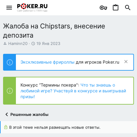
Жалоба на Chipstars, внесение
депозита
А
Д
Haminn20
19 Янв 2023
в
а
т
т
о
а
Эксклюзивные фрироллы
для игроков Poker.ru
р
н
т
а
е
ч
м
а
Конкурс “Термины покера":
Что ты знаешь о
ы
л
любимой игре? Участвуй в конкурсе и выигрывай
а
призы!
Решенные жалобы
В этой теме нельзя размещать новые ответы.