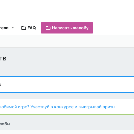
тели
FAQ
Написать жалобу
тв
u
любимой игре? Участвуй в конкурсе и выигрывай призы!
лобы