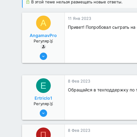
В этой теме нельзя размещать новые ответы.
11 Янв 2023
A
Привет! Попробовал сыграть на е
AngamavPro
Регуляр🥈
19 Июл 2022
72
0
8 Фев 2023
E
Обращайся в техподдержку по т
Ertriclo1
Регуляр🥉
25 Июл 2022
58
0
8 Фев 2023
П