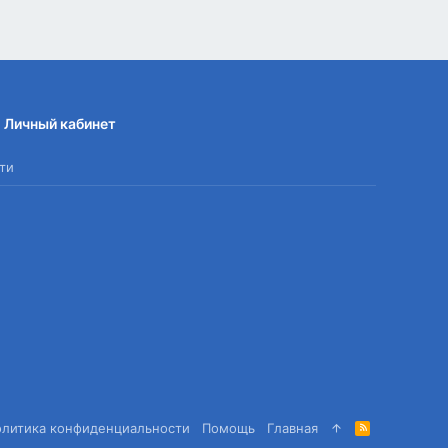
Личный кабинет
ти
олитика конфиденциальности
Помощь
Главная
R
S