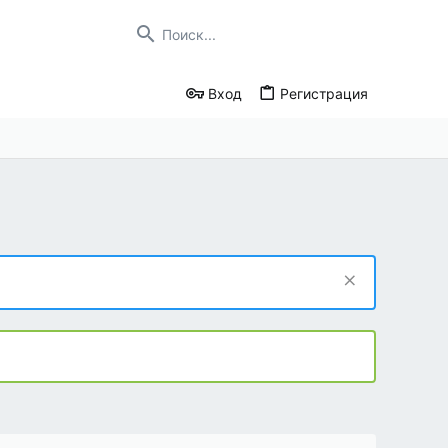
Вход
Регистрация