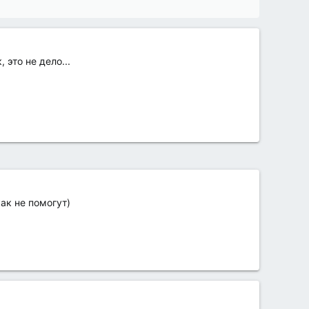
 это не дело...
ак не помогут)