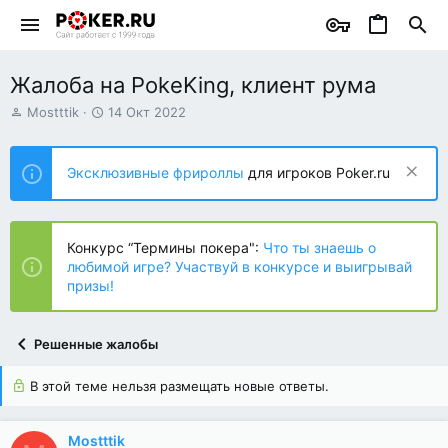
Жалоба на PokeKing, клиент рума
А
Д
Mostttik
14 Окт 2022
в
а
т
т
о
а
Эксклюзивные фрироллы
для игроков Poker.ru
р
н
т
а
е
ч
м
а
Конкурс “Термины покера":
Что ты знаешь о
ы
л
любимой игре? Участвуй в конкурсе и выигрывай
а
призы!
Решенные жалобы
В этой теме нельзя размещать новые ответы.
Mostttik