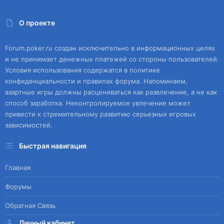
О проекте
Forum.poker.ru создан исключительно в информационных целях
и не принимает денежных платежей со стороны пользователей.
Условия использования содержатся в политике
конфиденциальности и правилах форума. Напоминаем,
азартные игры должны расцениваться как развлечение, а не как
способ заработка. Неконтролируемое увлечение может
привести к стремительному развитию серьезных игровых
зависимостей.
Быстрая навигация
Главная
Форумы
Обратная Связь
Личный кабинет