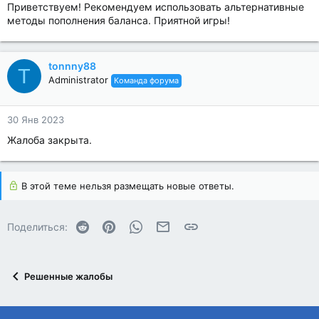
Приветствуем! Рекомендуем использовать альтернативные
методы пополнения баланса. Приятной игры!
tonnny88
T
Administrator
Команда форума
30 Янв 2023
Жалоба закрыта.
В этой теме нельзя размещать новые ответы.
Reddit
Pinterest
WhatsApp
Электронная почта
Ссылка
Поделиться:
Решенные жалобы