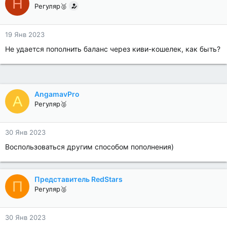
H
Регуляр🥈
19 Янв 2023
Не удается пополнить баланс через киви-кошелек, как быть?
AngamavPro
A
Регуляр🥈
30 Янв 2023
Воспользоваться другим способом пополнения)
Представитель RedStars
П
Регуляр🥈
30 Янв 2023