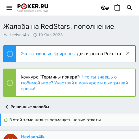
Жалоба на RedStars, пополнение
А
Д
Hezisan4ik
19 Янв 2023
в
а
т
т
о
а
Эксклюзивные фрироллы
для игроков Poker.ru
р
н
т
а
е
ч
м
а
Конкурс “Термины покера":
Что ты знаешь о
ы
л
любимой игре? Участвуй в конкурсе и выигрывай
а
призы!
Решенные жалобы
В этой теме нельзя размещать новые ответы.
Hezisan4ik