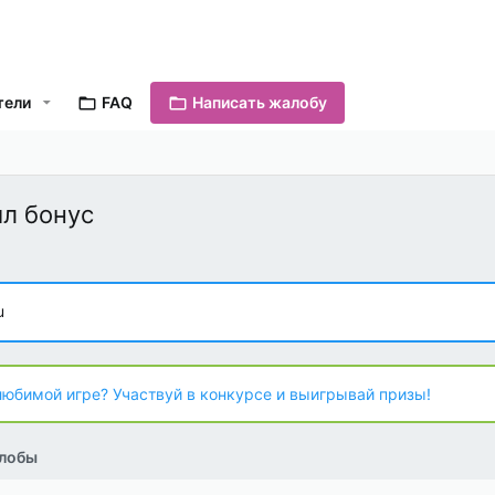
тели
FAQ
Написать жалобу
ил бонус
u
любимой игре? Участвуй в конкурсе и выигрывай призы!
лобы