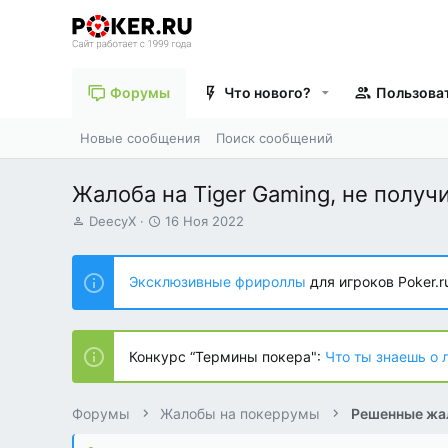
Форумы
Что нового?
Пользова
Новые сообщения
Поиск сообщений
Жалоба на Tiger Gaming, не получ
А
Д
DeecyX
16 Ноя 2022
в
а
т
т
о
а
Эксклюзивные фрироллы
для игроков Poker.r
р
н
т
а
е
ч
м
а
Конкурс “Термины покера":
Что ты знаешь о 
ы
л
а
Форумы
Жалобы на покеррумы
Решенные жа