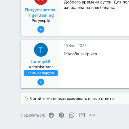
Доброго времени суток! Для по
зачислена на ваш баланс.
Представитель
TigerGaming
Регуляр🥈
9 Сен 2022
70
0
13 Фев 2023
T
Жалоба закрыта.
tonnny88
Administrator
Команда форума
19 Июл 2022
663
7
В этой теме нельзя размещать новые ответы.
Reddit
Pinterest
WhatsApp
Электронная почта
Ссылка
Поделиться: