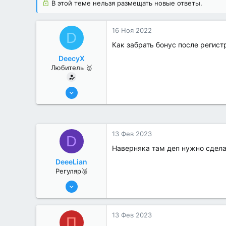
В этой теме нельзя размещать новые ответы.
16 Ноя 2022
D
Как забрать бонус после регист
DeecyX
Любитель 🥈
25 Июл 2022
37
0
13 Фев 2023
D
Наверняка там деп нужно сдела
DeeeLian
Регуляр🥈
19 Июл 2022
74
1
13 Фев 2023
П