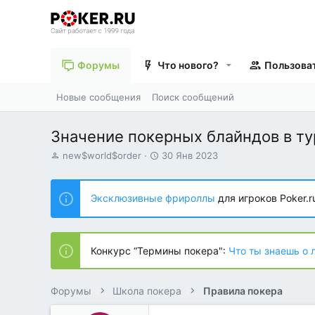
Форумы
Что нового?
Пользова
Новые сообщения
Поиск сообщений
Значение покерных блайндов в т
А
Д
new$world$order
30 Янв 2023
в
а
т
т
о
а
Эксклюзивные фрироллы
для игроков Poker.r
р
н
т
а
е
ч
м
а
Конкурс “Термины покера":
Что ты знаешь о 
ы
л
а
Форумы
Школа покера
Правила покера