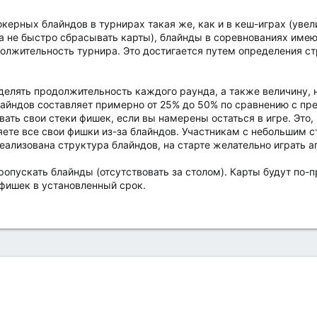
покерных блайндов в турнирах такая же, как и в кеш-играх (уве
 не быстро сбрасывать карты), блайнды в соревнованиях имеют
олжительность турнира. Это достигается путем определения ст
делять продолжительность каждого раунда, а также величину, 
блайндов составляет примерно от 25% до 50% по сравнению с п
ать свои стеки фишек, если вы намерены остаться в игре. Это, 
яете все свои фишки из-за блайндов. Участникам с небольшим 
 реализована структура блайндов, на старте желательно играть а
ропускать блайнды (отсутствовать за столом). Карты будут по-
 фишек в установленный срок.