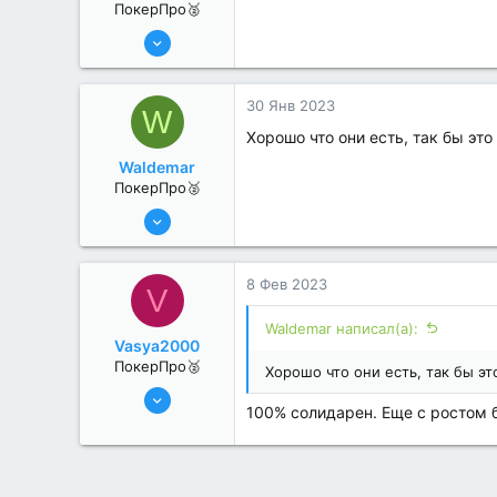
ПокерПро🥈
25 Июл 2022
283
2
30 Янв 2023
W
Хорошо что они есть, так бы эт
Waldemar
ПокерПро🥈
25 Июл 2022
362
1
8 Фев 2023
V
Waldemar написал(а):
Vasya2000
ПокерПро🥈
Хорошо что они есть, так бы э
8 Июн 2022
100% солидарен. Еще с ростом б
293
1