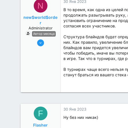
30 Янв 2023
N
В то время, как одна из целей 
продолжать разыгрывать руку, а
new$world$orde
установить ограничение на прод
r
согласия всех участников.
Administrator
Автор месяца
Структура блайндов будет опре
27 Май 2022
них. Как правило, увеличение 
блайндов вам придется увеличив
3,039
чтобы победить, иначе вы потер
184
в игре. Так что в турнирах, где
В турнирах чаще всего нельзя п
станут браться из вашего стека
30 Янв 2023
F
Ну без них никак)
Flasher