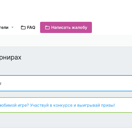
тели
FAQ
Написать жалобу
урнирах
u
любимой игре? Участвуй в конкурсе и выигрывай призы!