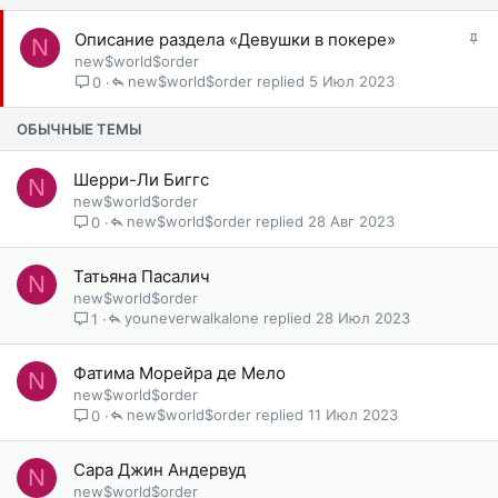
З
Описание раздела «Девушки в покере»
N
а
new$world$order
к
new$world$order
5 Июл 2023
0
р
е
ОБЫЧНЫЕ ТЕМЫ
п
л
Шерри-Ли Биггс
N
е
new$world$order
н
new$world$order
28 Авг 2023
0
о
Татьяна Пасалич
N
new$world$order
youneverwalkalone
28 Июл 2023
1
Фатима Морейра де Мело
N
new$world$order
new$world$order
11 Июл 2023
0
Сара Джин Андервуд
N
new$world$order