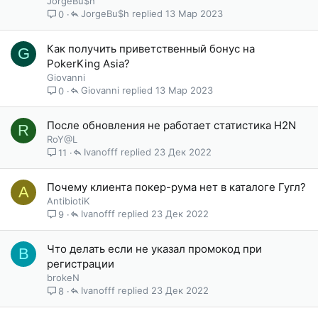
JorgeBu$h
JorgeBu$h
13 Мар 2023
0
Как получить приветственный бонус на
G
PokerKing Asia?
Giovanni
Giovanni
13 Мар 2023
0
После обновления не работает статистика H2N
R
RoY@L
Ivanofff
23 Дек 2022
11
Почему клиента покер-рума нет в каталоге Гугл?
A
AntibiotiK
Ivanofff
23 Дек 2022
9
Что делать если не указал промокод при
B
регистрации
brokeN
Ivanofff
23 Дек 2022
8