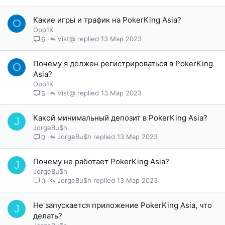
Какие игры и трафик на PokerKing Asia?
O
Opp1K
Vist@
13 Мар 2023
6
Почему я должен регистрироваться в PokerKing
O
Asia?
Opp1K
Vist@
13 Мар 2023
5
Какой минимальный депозит в PokerKing Asia?
J
JorgeBu$h
JorgeBu$h
13 Мар 2023
0
Почему не работает PokerKing Asia?
J
JorgeBu$h
JorgeBu$h
13 Мар 2023
0
Не запускается приложение PokerKing Asia, что
J
делать?