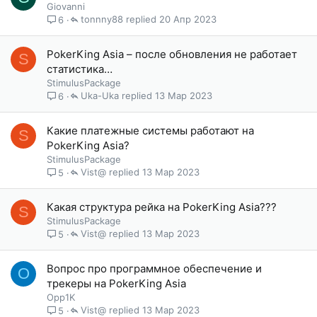
Giovanni
tonnny88
20 Апр 2023
6
PokerKing Asia – после обновления не работает
S
статистика…
StimulusPackage
Uka-Uka
13 Мар 2023
6
Какие платежные системы работают на
S
PokerKing Asia?
StimulusPackage
Vist@
13 Мар 2023
5
Какая структура рейка на PokerKing Asia???
S
StimulusPackage
Vist@
13 Мар 2023
5
Вопрос про программное обеспечение и
O
трекеры на PokerKing Asia
Opp1K
Vist@
13 Мар 2023
5