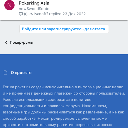
Pokerking Asia
N
new$world$order
Ivanofff
23 Дек 2022
16
Войдите или зарегистрируйтесь для ответа.
Покер-румы
О проекте
Forum.poker.ru создан исключительно в информационных целях
и не принимает денежных платежей со стороны пользователей.
Условия использования содержатся в политике
конфиденциальности и правилах форума. Напоминаем,
азартные игры должны расцениваться как развлечение, а не как
способ заработка. Неконтролируемое увлечение может
привести к стремительному развитию серьезных игровых