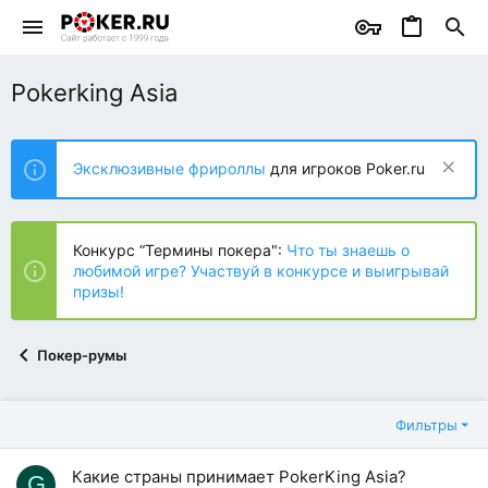
Pokerking Asia
Эксклюзивные фрироллы
для игроков Poker.ru
Конкурс “Термины покера":
Что ты знаешь о
любимой игре? Участвуй в конкурсе и выигрывай
призы!
Покер-румы
Фильтры
Какие страны принимает PokerKing Asia?
G