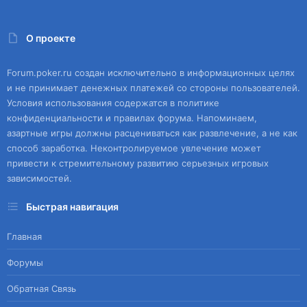
О проекте
Forum.poker.ru создан исключительно в информационных целях
и не принимает денежных платежей со стороны пользователей.
Условия использования содержатся в политике
конфиденциальности и правилах форума. Напоминаем,
азартные игры должны расцениваться как развлечение, а не как
способ заработка. Неконтролируемое увлечение может
привести к стремительному развитию серьезных игровых
зависимостей.
Быстрая навигация
Главная
Форумы
Обратная Связь