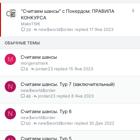
З
"Считаем шансы" с Покердом: ПРАВИЛА
а
КОНКУРСА
к
Maks1196
р
new$world$order
17 Янв 2023
26
е
п
ОБЫЧНЫЕ ТЕМЫ
л
е
Считаем шансы
M
н
morgenshterk
о
jordan23
15 Янв 2023
8
Считаем шансы. Тур 7 (заключительный)
N
new$world$order
jordan23
8 Янв 2023
48
Считаем шансы. Тур 6
N
new$world$order
new$world$order
30 Дек 2022
50
Считаем шансы. Тур 5