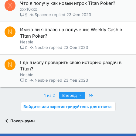
Что я получу как новый игрок Titan Poker?
X
xxx10xxx
Spaceee
23 Фев 2023
5
Имею ли я право на получение Weekly Cash в
N
Titan Poker?
Nesbie
Nesbie
23 Фев 2023
0
Где я могу проверить свою историю раздач в
N
Titan?
Nesbie
Nesbie
23 Фев 2023
0
Last
1 из 2
Вперёд
Войдите или зарегистрируйтесь для ответа.
Покер-румы