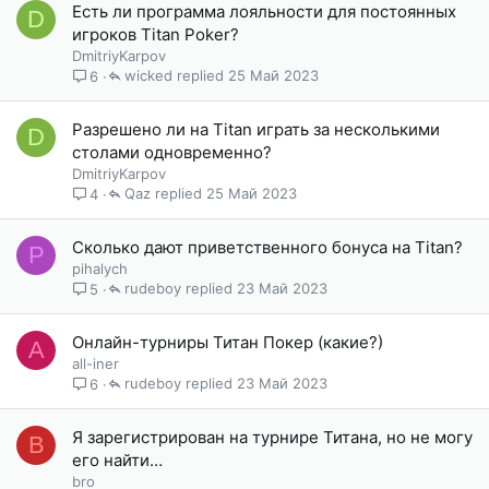
Есть ли программа лояльности для постоянных
D
игроков Titan Poker?
DmitriyKarpov
wicked
25 Май 2023
6
Разрешено ли на Titan играть за несколькими
D
столами одновременно?
DmitriyKarpov
Qaz
25 Май 2023
4
Сколько дают приветственного бонуса на Titan?
P
pihalych
rudeboy
23 Май 2023
5
Онлайн-турниры Титан Покер (какие?)
A
all-iner
rudeboy
23 Май 2023
6
Я зарегистрирован на турнире Титана, но не могу
B
его найти…
bro