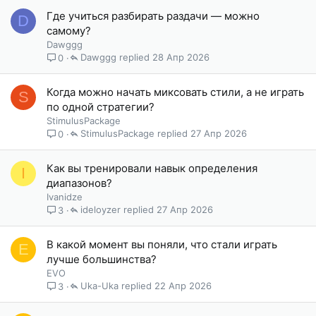
Где учиться разбирать раздачи — можно
D
самому?
Dawggg
Dawggg
28 Апр 2026
0
Когда можно начать миксовать стили, а не играть
S
по одной стратегии?
StimulusPackage
StimulusPackage
27 Апр 2026
0
Как вы тренировали навык определения
I
диапазонов?
Ivanidze
ideloyzer
27 Апр 2026
3
В какой момент вы поняли, что стали играть
E
лучше большинства?
EVO
Uka-Uka
22 Апр 2026
3