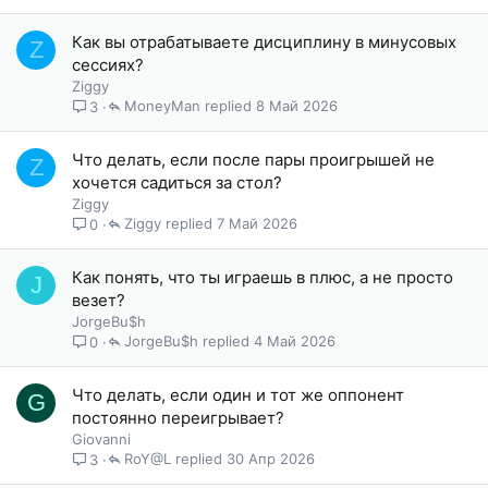
Как вы отрабатываете дисциплину в минусовых
Z
сессиях?
Ziggy
MoneyMan
8 Май 2026
3
Что делать, если после пары проигрышей не
Z
хочется садиться за стол?
Ziggy
Ziggy
7 Май 2026
0
Как понять, что ты играешь в плюс, а не просто
J
везет?
JorgeBu$h
JorgeBu$h
4 Май 2026
0
Что делать, если один и тот же оппонент
G
постоянно переигрывает?
Giovanni
RoY@L
30 Апр 2026
3