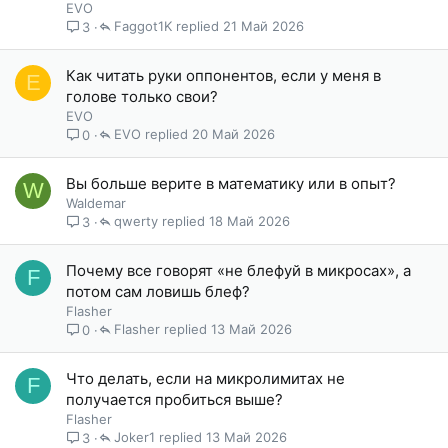
EVO
Faggot1K
21 Май 2026
3
Как читать руки оппонентов, если у меня в
E
голове только свои?
EVO
EVO
20 Май 2026
0
Вы больше верите в математику или в опыт?
W
Waldemar
qwerty
18 Май 2026
3
Почему все говорят «не блефуй в микросах», а
F
потом сам ловишь блеф?
Flasher
Flasher
13 Май 2026
0
Что делать, если на микролимитах не
F
получается пробиться выше?
Flasher
Joker1
13 Май 2026
3