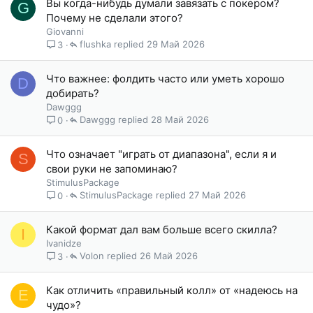
Вы когда-нибудь думали завязать с покером?
G
Почему не сделали этого?
Giovanni
flushka
29 Май 2026
3
Что важнее: фолдить часто или уметь хорошо
D
добирать?
Dawggg
Dawggg
28 Май 2026
0
Что означает "играть от диапазона", если я и
S
свои руки не запоминаю?
StimulusPackage
StimulusPackage
27 Май 2026
0
Какой формат дал вам больше всего скилла?
I
Ivanidze
Volon
26 Май 2026
3
Как отличить «правильный колл» от «надеюсь на
E
чудо»?