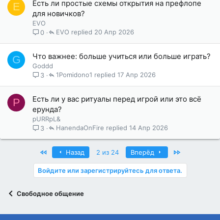
Есть ли простые схемы открытия на префлопе
E
для новичков?
EVO
EVO
20 Апр 2026
0
Что важнее: больше учиться или больше играть?
G
Goddd
1Pomidono1
17 Апр 2026
3
Есть ли у вас ритуалы перед игрой или это всё
P
ерунда?
pURRpL&
HanendaOnFire
14 Апр 2026
3
First
Last
Назад
2 из 24
Вперёд
Войдите или зарегистрируйтесь для ответа.
Свободное общение