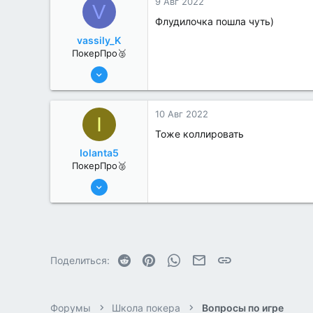
9 Авг 2022
V
Флудилочка пошла чуть)
vassily_K
ПокерПро🥈
6 Июн 2022
331
2
10 Авг 2022
I
Тоже коллировать
Iolanta5
ПокерПро🥈
13 Июн 2022
280
1
Reddit
Pinterest
WhatsApp
Электронная почта
Ссылка
Поделиться:
Форумы
Школа покера
Вопросы по игре