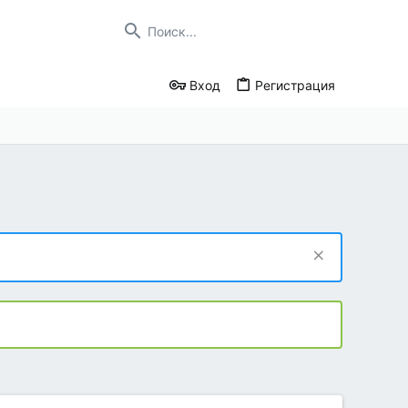
Вход
Регистрация