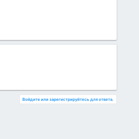
Войдите или зарегистрируйтесь для ответа.