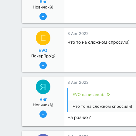
Янг
Новичок🥇
26 Июл 2022
12
0
8 Авг 2022
E
Что то на сложном спросили)
EVO
ПокерПро🥈
25 Июл 2022
385
0
8 Авг 2022
Я
EVO написал(а):
Янг
Новичок🥇
Что то на сложном спросили)
26 Июл 2022
На разних?
12
0