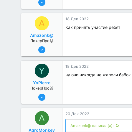
17 Авг 2022
259
0
18 Дек 2022
A
Как принять участие ребят
Amazonk@
ПокерПро🥉
17 Авг 2022
192
0
18 Дек 2022
Y
ну они никогда не жалели бабок
YoPierre
ПокерПро🥈
13 Июн 2022
357
0
20 Дек 2022
A
Amazonk@ написал(а):
AgroMonkey