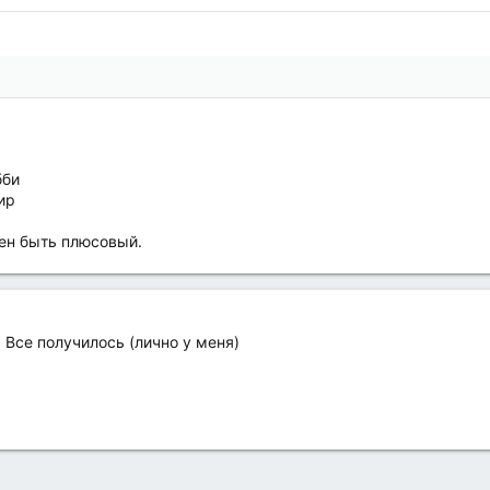
бби
ир
жен быть плюсовый.
 Все получилось (лично у меня)