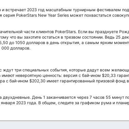
о и встречает 2023 год масштабным турнирным фестивалем под 
яя серия PokerStars New Year Series может похвастаться совок
чительной части клиентов PokerStars. Если вы празднуете Рож
тому что вы захотите остаться в трезвом состоянии. Ведь 25 де
 5,50 до 1050 долларов в день открытия, а самым ярким момен
5 000 долларов.
 вас ждут три специальных события, которые дадут всем желаю
а имеют невероятную ценность: версия с бай-ином $20,33 гаран
ра с бай-ином $202,30 имеет гарантированный призовой фонд в 
 двухдневные. День 1 заканчивается через 7 часов 55 минут по
2 января 2023 года. В общем, следите за графиком рума и плани