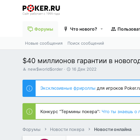
Форумы
Что нового?
Пользова
Новые сообщения
Поиск сообщений
$40 миллионов гарантии в новогод
А
Д
new$world$order
16 Дек 2022
в
а
т
т
о
а
Эксклюзивные фрироллы
для игроков Poker.r
р
н
т
а
е
ч
м
а
Конкурс “Термины покера":
Что ты знаешь о 
ы
л
а
Форумы
Новости покера
Новости онлайна