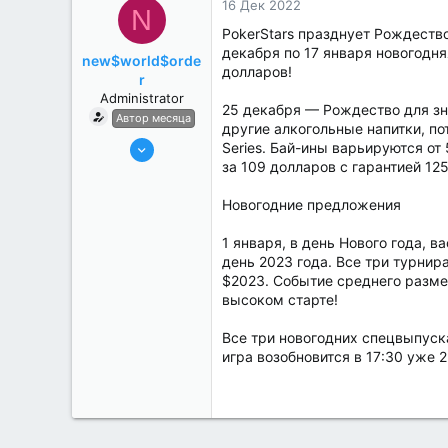
16 Дек 2022
N
PokerStars празднует Рождеств
декабря по 17 января новогодн
new$world$orde
долларов!
r
Administrator
25 декабря — Рождество для зна
Автор месяца
другие алкогольные напитки, по
27 Май 2022
Series. Бай-ины варьируются от
за 109 долларов с гарантией 12
3,039
184
Новогодние предложения
1 января, в день Нового года,
день 2023 года. Все три турнир
$2023. Событие среднего разме
высоком старте!
Все три новогодних спецвыпуска
игра возобновится в 17:30 уже 