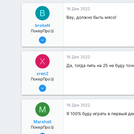
16 Дек 2022
B
Вау, должно быть мясо!
brokeN
ПокерПро🥉
17 Авг 2022
247
0
16 Дек 2022
X
Да, тогда пить на 25 не буду точ
xren2
ПокерПро🥉
17 Авг 2022
201
0
16 Дек 2022
M
Я 100% буду играть в первый де
Marshall
ПокерПро🥈