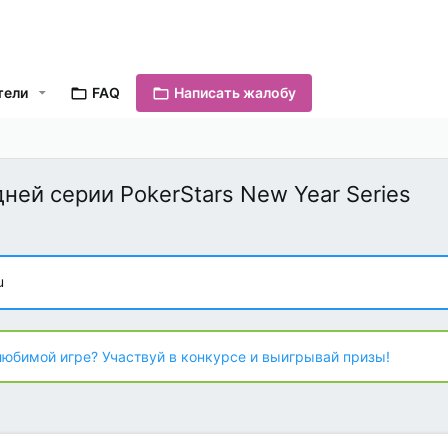
тели
FAQ
Написать жалобу
ней серии PokerStars New Year Series
u
любимой игре? Участвуй в конкурсе и выигрывай призы!