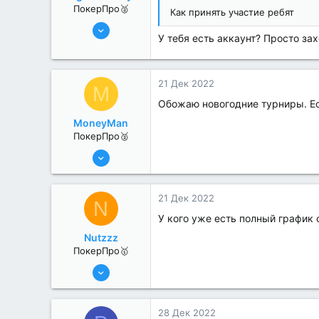
ПокерПро🥈
Как принять участие ребят
6 Июн 2022
У тебя есть аккаунт? Просто за
318
2
21 Дек 2022
M
Обожаю новогодние турниры. Ес
MoneyMan
ПокерПро🥈
8 Июн 2022
285
4
21 Дек 2022
N
У кого уже есть полный график 
Nutzzz
ПокерПро🥇
8 Июн 2022
477
4
28 Дек 2022