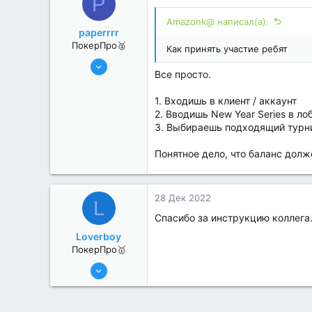
P
Amazonk@ написал(а):
paperrrr
ПокерПро🥈
Как принять участие ребят
8 Июн 2022
Все просто.
258
4
1. Входишь в клиент / аккаунт
2. Вводишь New Year Series в ло
3. Выбираешь подходящий турн
Понятное дело, что баланс дол
28 Дек 2022
L
Спасибо за инструкцию коллега.
Loverboy
ПокерПро🥇
8 Июн 2022
445
1