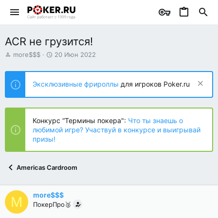
ACR не грузится!
А
Д
more$$$
20 Июн 2022
в
а
т
т
о
а
Эксклюзивные фрироллы
для игроков Poker.ru
р
н
т
а
е
ч
м
а
Конкурс “Термины покера":
Что ты знаешь о
ы
л
любимой игре? Участвуй в конкурсе и выигрывай
а
призы!
Americas Cardroom
more$$$
M
ПокерПро🥈