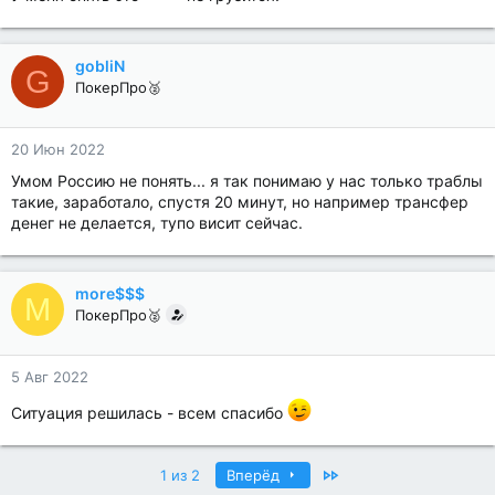
gobliN
G
ПокерПро🥈
20 Июн 2022
Умом Россию не понять... я так понимаю у нас только траблы
такие, заработало, спустя 20 минут, но например трансфер
денег не делается, тупо висит сейчас.
more$$$
M
ПокерПро🥈
5 Авг 2022
Ситуация решилась - всем спасибо
Last
1 из 2
Вперёд