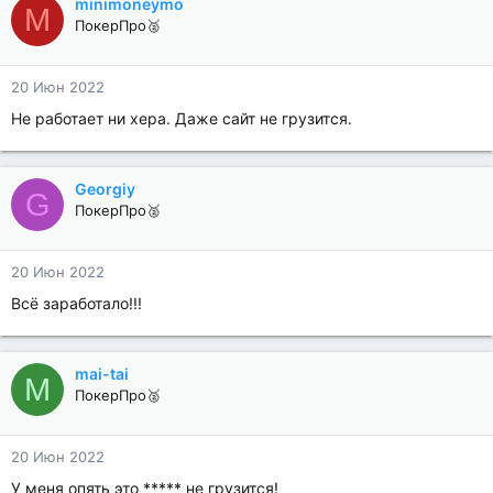
minimoneymo
M
ПокерПро🥈
20 Июн 2022
Не работает ни хера. Даже сайт не грузится.
Georgiy
G
ПокерПро🥈
20 Июн 2022
Всё заработало!!!
mai-tai
M
ПокерПро🥈
20 Июн 2022
У меня опять это ***** не грузится!