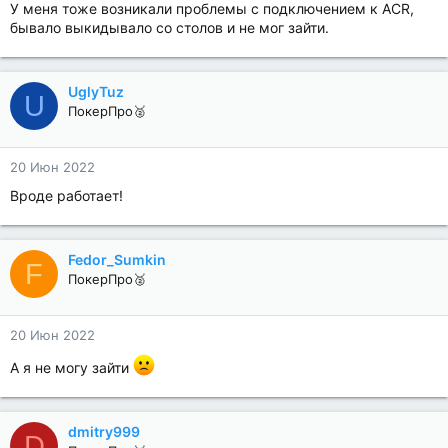
У меня тоже возникали проблемы с подключением к ACR,
бывало выкидывало со столов и не мог зайти.
UglyTuz
U
ПокерПро🥈
20 Июн 2022
Вроде работает!
Fedor_Sumkin
F
ПокерПро🥈
20 Июн 2022
А я не могу зайти
dmitry999
D