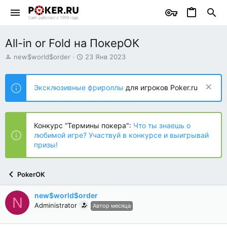
All-in or Fold на ПокерОК
А
Д
new$world$order
23 Янв 2023
в
а
т
т
о
а
Эксклюзивные фрироллы
для игроков Poker.ru
р
н
т
а
е
ч
м
а
Конкурс “Термины покера":
Что ты знаешь о
ы
л
любимой игре? Участвуй в конкурсе и выигрывай
а
призы!
PokerOK
new$world$order
N
Administrator
Автор месяца