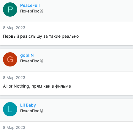
PeaceFull
P
ПокерПро🥈
8 Мар 2023
Первый раз слышу за такие реально
gobliN
G
ПокерПро🥈
8 Мар 2023
All or Nothing, прям как в фильме
Lil Baby
L
ПокерПро🥈
8 Мар 2023