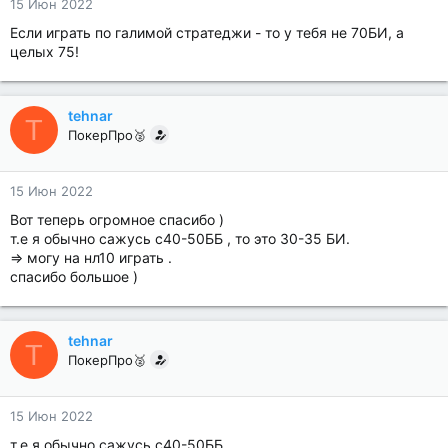
15 Июн 2022
Если играть по галимой стратеджи - то у тебя не 70БИ, а
целых 75!
tehnar
T
ПокерПро🥈
15 Июн 2022
Вот теперь огромное спасибо )
т.е я обычно сажусь с40-50ББ , то это 30-35 БИ.
=> могу на нл10 играть .
спасибо большое )
tehnar
T
ПокерПро🥈
15 Июн 2022
т.е я обычно сажусь с40-50ББ