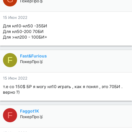
ПокерПро🥈
15 Июн 2022
Для нл10-нл50 -35БИ
Для нл50-200 70БИ
Для >нл200 - 100БИ+
Fast&Furious
F
ПокерПро🥈
15 Июн 2022
т.е со 150$ БР я могу нл10 играть , как я понял , это 70БИ .
верно ?)
Faggot1K
F
ПокерПро🥈