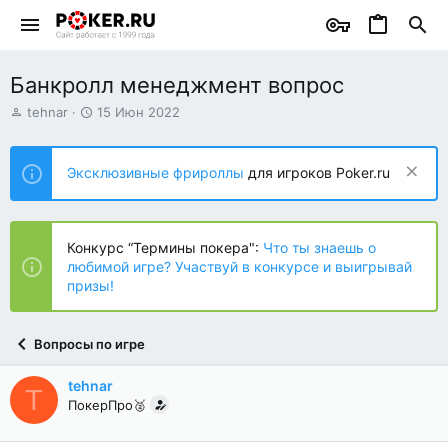
Банкролл менеджмент вопрос
А
Д
tehnar
15 Июн 2022
в
а
т
т
о
а
Эксклюзивные фрироллы
для игроков Poker.ru
р
н
т
а
е
ч
м
а
Конкурс “Термины покера":
Что ты знаешь о
ы
л
любимой игре? Участвуй в конкурсе и выигрывай
а
призы!
Вопросы по игре
tehnar
T
ПокерПро🥈