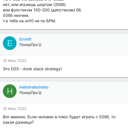
нет, или играешь шортом (20бб)
или фулстеком 100-200 (дипстеком) бб.
50бб неочем.
т.е тебе на нл10 не по БРМ.
Enottt
E
ПокерПро🥇
15 Июн 2022
Это DSS - donk stack strategy!
hellohellohello
H
ПокерПро🥈
15 Июн 2022
Вот именно. Если человек в плюс будет играть с 50бб, то
какая разница?