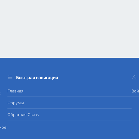
Быстрая навигация
Главная
Вой
х
Форумы
Обратная Связь
мое