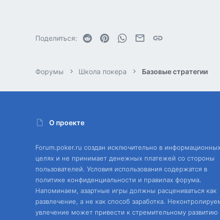
0
Reddit
Pinterest
WhatsApp
Электронная почта
Ссылка
Поделиться:
Форумы
Школа покера
Базовые стратегии
О проекте
Forum.poker.ru создан исключительно в информационны
целях и не принимает денежных платежей со стороны
пользователей. Условия использования содержатся в
политике конфиденциальности и правилах форума.
Напоминаем, азартные игры должны расцениваться как
развлечение, а не как способ заработка. Неконтролируе
увлечение может привести к стремительному развитию