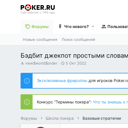
Форумы
Что нового?
Пользова
Новые сообщения
Поиск сообщений
Бэдбит джекпот простыми слова
А
Д
new$world$order
5 Окт 2022
в
а
т
т
о
а
Эксклюзивные фрироллы
для игроков Poker.r
р
н
т
а
е
ч
м
а
Конкурс “Термины покера":
Что ты знаешь о 
ы
л
а
Форумы
Школа покера
Базовые стратегии