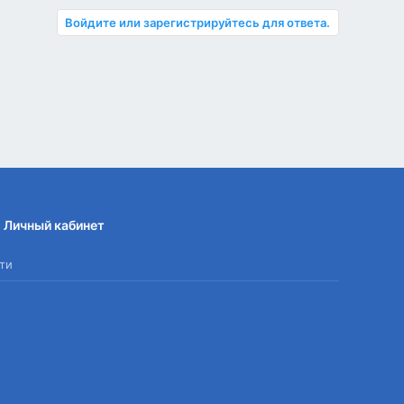
Войдите или зарегистрируйтесь для ответа.
Личный кабинет
ти