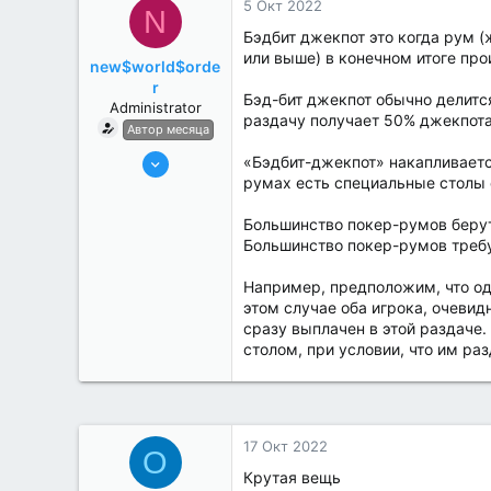
5 Окт 2022
N
Бэдбит джекпот это когда рум 
или выше) в конечном итоге про
new$world$orde
r
Бэд-бит джекпот обычно делитс
Administrator
раздачу получает 50% джекпота
Автор месяца
27 Май 2022
«Бэдбит-джекпот» накапливается
румах есть специальные столы 
3,039
184
Большинство покер-румов берут 
Большинство покер-румов требую
Например, предположим, что одн
этом случае оба игрока, очевид
сразу выплачен в этой раздаче.
столом, при условии, что им ра
17 Окт 2022
O
Крутая вещь