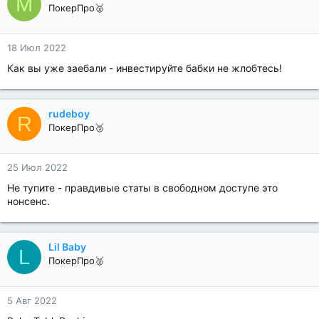
M
ПокерПро🥈
18 Июл 2022
Как вы уже заебали - инвестируйте бабки не жлобтесь!
rudeboy
R
ПокерПро🥉
25 Июл 2022
Не тупите - правдивые статы в свободном доступе это
нонсенс.
Lil Baby
L
ПокерПро🥈
5 Авг 2022