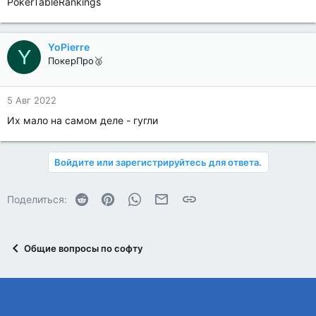
PokerTableRankings
YoPierre
Y
ПокерПро🥈
5 Авг 2022
Их мало на самом деле - гугли
Войдите или зарегистрируйтесь для ответа.
Reddit
Pinterest
WhatsApp
Электронная почта
Ссылка
Поделиться:
Общие вопросы по софту