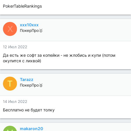
PokerTableRankings
xxx10xxx
X
ПокерПро🥇
12 Июл 2022
Да есть же софт за копейки - не жлобись и купи (потом
окупится с лихвой)
Tarazz
T
ПокерПро🥈
14 Июл 2022
Бесплатно не будет толку
makaron20