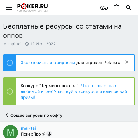
Бесплатные ресурсы со статами на
оппов
А
Д
mai-tai
12 Июл 2022
в
а
т
т
о
а
Эксклюзивные фрироллы
для игроков Poker.ru
р
н
т
а
е
ч
м
а
Конкурс “Термины покера":
Что ты знаешь о
ы
л
любимой игре? Участвуй в конкурсе и выигрывай
а
призы!
Общие вопросы по софту
mai-tai
M
ПокерПро🥈