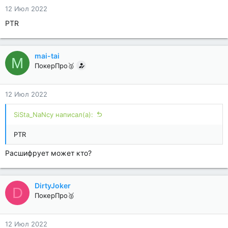
12 Июл 2022
PTR
mai-tai
M
ПокерПро🥈
12 Июл 2022
SiSta_NaNcy написал(а):
PTR
Расшифрует может кто?
DirtyJoker
D
ПокерПро🥈
12 Июл 2022