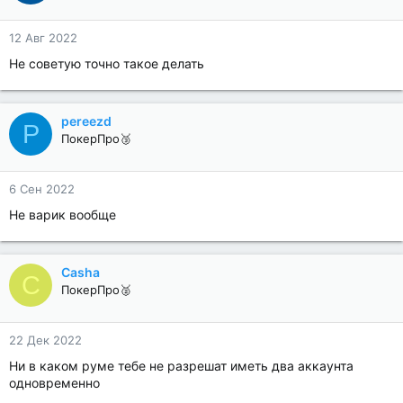
12 Авг 2022
Не советую точно такое делать
pereezd
P
ПокерПро🥉
6 Сен 2022
Не варик вообще
Casha
C
ПокерПро🥈
22 Дек 2022
Ни в каком руме тебе не разрешат иметь два аккаунта
одновременно