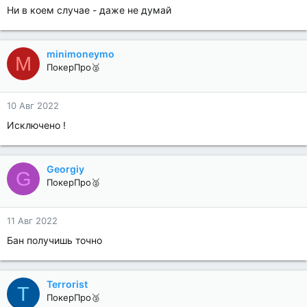
Ни в коем случае - даже не думай
minimoneymo
M
ПокерПро🥈
10 Авг 2022
Исключено !
Georgiy
G
ПокерПро🥈
11 Авг 2022
Бан получишь точно
Terrorist
T
ПокерПро🥉