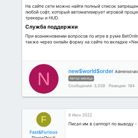
На сайте сети можно найти полный список запрещен
любой софт, который автоматизирует игровой проце
трекеры и HUD.
Служба поддержки​
При возникновении вопросов по игре в руме BetOnli
также через онлайн форму на сайте по вкладке «Nee
А
new$world$order
N
Administrat
в
Автор месяца
т
Сообщения
3,039
Реакции
184
о
р
6 Июн 2022
F
Писал им в саппорт по выводу - 
Fast&Furious
ПокерПро🥈