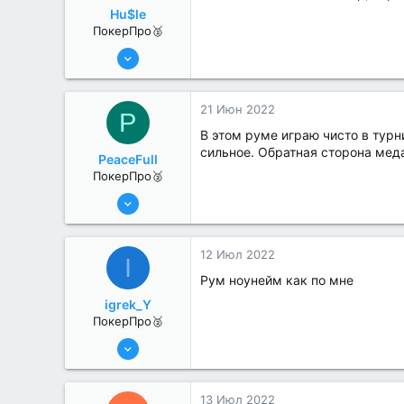
Hu$le
ПокерПро🥈
13 Июн 2022
339
2
21 Июн 2022
P
В этом руме играю чисто в турн
сильное. Обратная сторона меда
PeaceFull
ПокерПро🥈
8 Июн 2022
259
3
12 Июл 2022
I
Рум ноунейм как по мне
igrek_Y
ПокерПро🥈
6 Июн 2022
352
2
13 Июл 2022