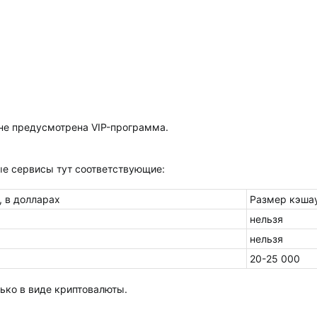
e не предусмотрена VIP-программа.
е сервисы тут соответствующие:
, в долларах
Размер кэшау
нельзя
нельзя
20-25 000
лько в виде криптовалюты.