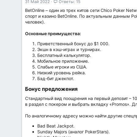
31 Май 2022
Ответы: 15
BetOnline – один из трех китов сети Chico Poker N
спорт и казино BetOnline. По актуальным данным Po
человек).
Основные преимущества:
Приветственный бонус до $1 000.
Экшн в кэш-играх и турнирах.
Бесплатный калькулятор.
Мобильное приложение.
Слабые игроки из США.
Низкий уровень рейка.
Бэд-бит джекпот.
Бонус предложения​
Стандартный вид поощрения на первый депозит – 1
в раздел с покером и выбрать вкладку «Promos». 
По аналогичному адресу можно найти другие спецпр
Bad Beat Jackpot.
Sunday Majors (аналог PokerStars).