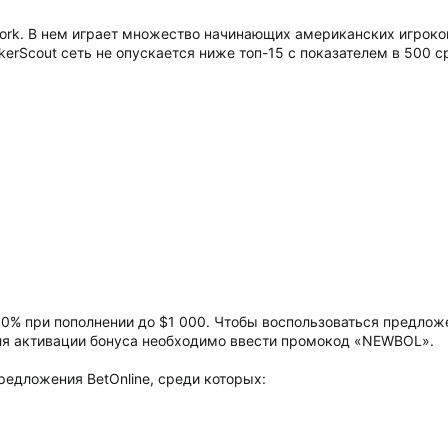
etwork. В нем играет множество начинающих американских игроко
kerScout сеть не опускается ниже топ-15 с показателем в 500 с
00% при пополнении до $1 000. Чтобы воспользоваться предло
Для активации бонуса необходимо ввести промокод «NEWBOL».
едложения BetOnline, среди которых: