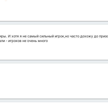
иры. И хотя я не самый сильный игрок,но часто дохожу до призо
ли - игроков не очень много