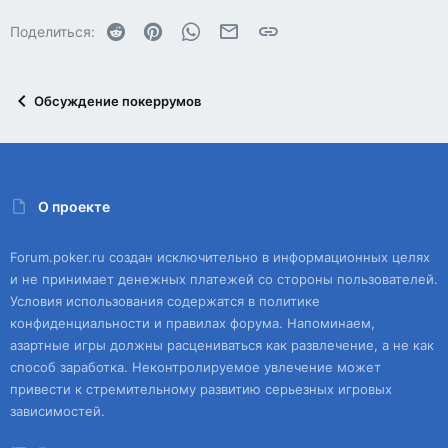
Reddit
Pinterest
WhatsApp
Электронная почта
Ссылка
Поделиться:
Обсуждение покеррумов
О проекте
Forum.poker.ru создан исключительно в информационных целях
и не принимает денежных платежей со стороны пользователей.
Условия использования содержатся в политике
конфиденциальности и правилах форума. Напоминаем,
азартные игры должны расцениваться как развлечение, а не как
способ заработка. Неконтролируемое увлечение может
привести к стремительному развитию серьезных игровых
зависимостей.