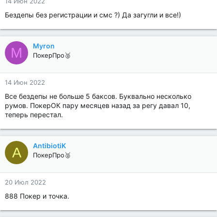
14 Июн 2022
Бездепы без регистрации и смс ?) Да загугли и все!)
Myron
M
ПокерПро🥈
14 Июн 2022
Все бездепы не больше 5 баксов. Буквально несколько
румов. ПокерОК пару месяцев назад за регу давал 10,
теперь перестал.
AntibiotiK
A
ПокерПро🥈
20 Июл 2022
888 Покер и точка.