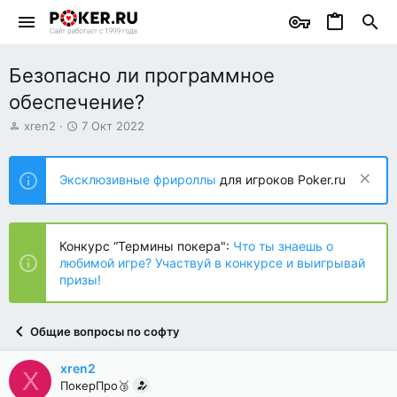
Безопасно ли программное
обеспечение?
А
Д
xren2
7 Окт 2022
в
а
т
т
о
а
Эксклюзивные фрироллы
для игроков Poker.ru
р
н
т
а
е
ч
м
а
Конкурс “Термины покера":
Что ты знаешь о
ы
л
любимой игре? Участвуй в конкурсе и выигрывай
а
призы!
Общие вопросы по софту
xren2
X
ПокерПро🥉