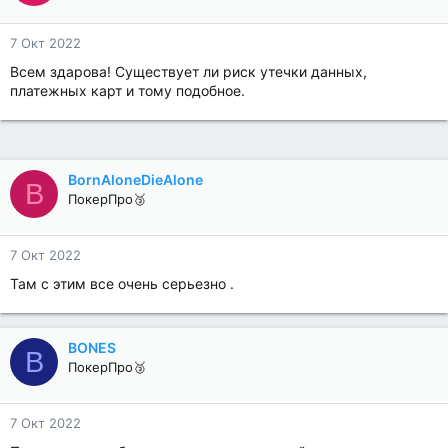
7 Окт 2022
Всем здарова! Существует ли риск утечки данных,
платежных карт и тому подобное.
BornAloneDieAlone
B
ПокерПро🥉
7 Окт 2022
Там с этим все очень серьезно .
BONES
B
ПокерПро🥉
7 Окт 2022