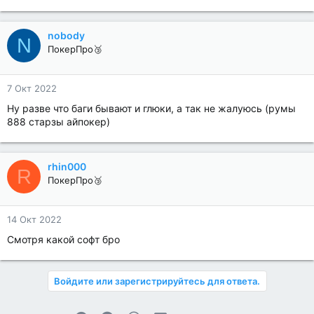
nobody
N
ПокерПро🥉
7 Окт 2022
Ну разве что баги бывают и глюки, а так не жалуюсь (румы
888 старзы айпокер)
rhin000
R
ПокерПро🥉
14 Окт 2022
Смотря какой софт бро
Войдите или зарегистрируйтесь для ответа.