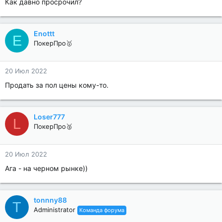
Как давно просрочил?
Enottt
E
ПокерПро🥇
20 Июл 2022
Продать за пол цены кому-то.
Loser777
L
ПокерПро🥈
20 Июл 2022
Ага - на черном рынке))
tonnny88
T
Administrator
Команда форума