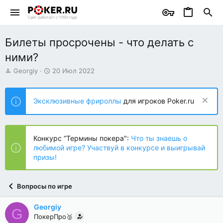
Билеты просрочены - что делать с
ними?
А
Д
Georgiy
20 Июл 2022
в
а
т
т
о
а
Эксклюзивные фрироллы
для игроков Poker.ru
р
н
т
а
е
ч
м
а
Конкурс “Термины покера":
Что ты знаешь о
ы
л
любимой игре? Участвуй в конкурсе и выигрывай
а
призы!
Вопросы по игре
Georgiy
G
ПокерПро🥈