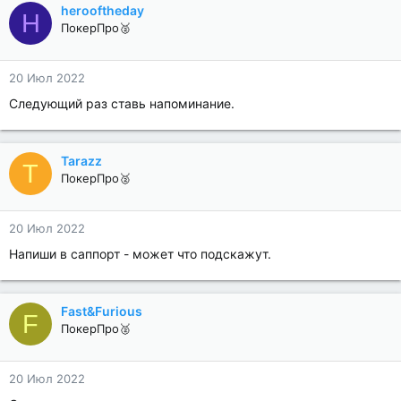
herooftheday
H
ПокерПро🥈
20 Июл 2022
Следующий раз ставь напоминание.
Tarazz
T
ПокерПро🥈
20 Июл 2022
Напиши в саппорт - может что подскажут.
Fast&Furious
F
ПокерПро🥈
20 Июл 2022