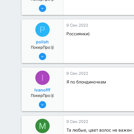
17 Авг 2022
189
2
9 Сен 2022
P
Россиянки)
polish
ПокерПро🥉
17 Авг 2022
187
0
9 Сен 2022
I
Я по блондиночкам
Ivanofff
ПокерПро🥉
17 Авг 2022
190
1
9 Сен 2022
M
Та любые, цвет волос не важен