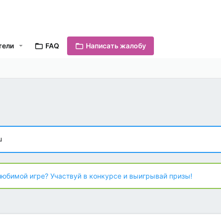
тели
FAQ
Написать жалобу
u
любимой игре? Участвуй в конкурсе и выигрывай призы!