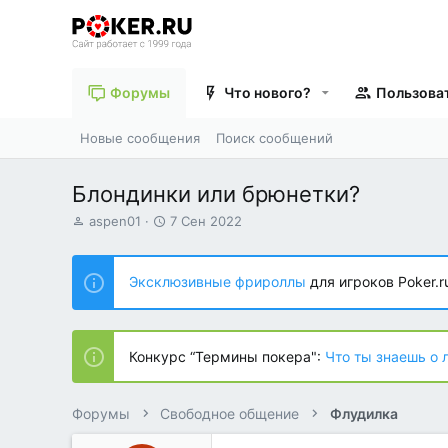
Форумы
Что нового?
Пользова
Новые сообщения
Поиск сообщений
Блондинки или брюнетки?
А
Д
aspen01
7 Сен 2022
в
а
т
т
о
а
Эксклюзивные фрироллы
для игроков Poker.r
р
н
т
а
е
ч
м
а
Конкурс “Термины покера":
Что ты знаешь о 
ы
л
а
Форумы
Свободное общение
Флудилка