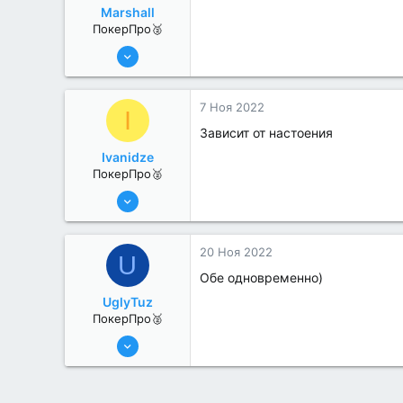
Marshall
ПокерПро🥈
17 Авг 2022
259
0
7 Ноя 2022
I
Зависит от настоения
Ivanidze
ПокерПро🥈
25 Июл 2022
390
0
20 Ноя 2022
U
Обе одновременно)
UglyTuz
ПокерПро🥈
13 Июн 2022
376
4