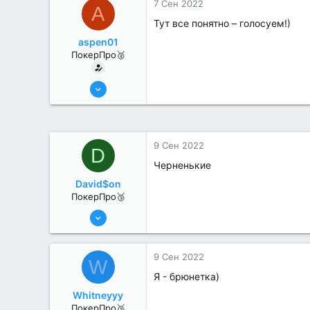
7 Сен 2022
A
Тут все понятно – голосуем!)
aspen01
ПокерПро🥈
13 Июн 2022
330
0
9 Сен 2022
D
Черненькие
David$on
ПокерПро🥉
17 Авг 2022
191
1
9 Сен 2022
W
Я - брюнетка)
Whitneyyy
ПокерПро🥉