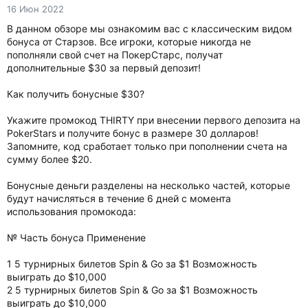
16 Июн 2022
В данном обзоре мы ознакомим вас с классическим видом
бонуса от Старзов. Все игроки, которые никогда не
пополняли свой счет на ПокерСтарс, получат
дополнительные $30 за первый депозит!
Как получить бонусные $30?
Укажите промокод THIRTY при внесении первого депозита на
PokerStars и получите бонус в размере 30 долларов!
Запомните, код сработает только при пополнении счета на
сумму более $20.
Бонусные деньги разделены на несколько частей, которые
будут начисляться в течение 6 дней с момента
использования промокода:
№ Часть бонуса Применение
1 5 турнирных билетов Spin & Go за $1 Возможность
выиграть до $10,000
2 5 турнирных билетов Spin & Go за $1 Возможность
выиграть до $10,000