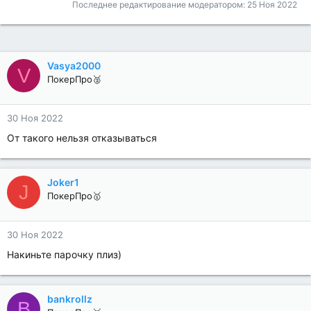
Последнее редактирование модератором:
25 Ноя 2022
Vasya2000
V
ПокерПро🥈
30 Ноя 2022
От такого нельзя отказываться
Joker1
J
ПокерПро🥇
30 Ноя 2022
Накиньте парочку плиз)
bankrollz
B