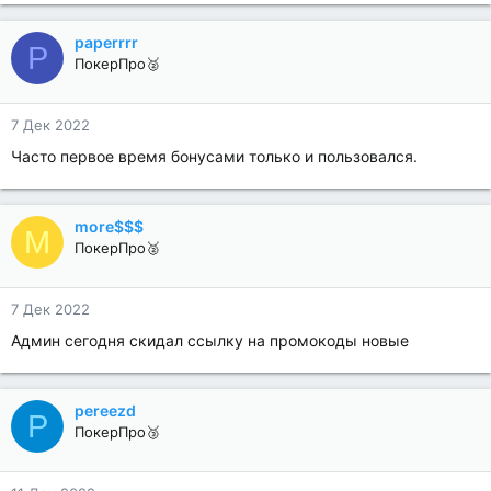
paperrrr
P
ПокерПро🥈
7 Дек 2022
Часто первое время бонусами только и пользовался.
more$$$
M
ПокерПро🥈
7 Дек 2022
Админ сегодня скидал ссылку на промокоды новые
pereezd
P
ПокерПро🥉