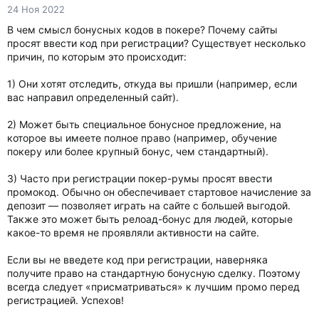
24 Ноя 2022
В чем смысл бонусных кодов в покере? Почему сайты
просят ввести код при регистрации? Существует несколько
причин, по которым это происходит:
1) Они хотят отследить, откуда вы пришли (например, если
вас направил определенный сайт).
2) Может быть специальное бонусное предложение, на
которое вы имеете полное право (например, обучение
покеру или более крупный бонус, чем стандартный).
3) Часто при регистрации покер-румы просят ввести
промокод. Обычно он обеспечивает стартовое начисление за
депозит — позволяет играть на сайте с большей выгодой.
Также это может быть релоад-бонус для людей, которые
какое-то время не проявляли активности на сайте.
Если вы не введете код при регистрации, наверняка
получите право на стандартную бонусную сделку. Поэтому
всегда следует «присматриваться» к лучшим промо перед
регистрацией. Успехов!