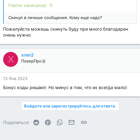
Flasher написал(а):
Скинул в личные сообщения. Кому еще надо?
Пожалуйста можешь скинуть буду при много благодарен
очень нужно
xren2
X
ПокерПро🥉
13 Янв 2023
Бонус коды решают. Но минус в том, что их всегда мало)
Войдите или зарегистрируйтесь для ответа.
Reddit
Pinterest
WhatsApp
Электронная почта
Ссылка
Поделиться: