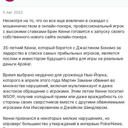
5 Авг 2022
Несмотря на то, что он все еще вовлечен в скандал с
мошенничеством в онлайн-покере, профессиональный игрок
с высокими ставками Брин Кенни готовится к запуску своего
собственного нового сайта онлайн-покера.
35-летний Кенни, который борется с Джастином Бономо за
лидерство в списке самых прибыльных игроков, является
послом и инвестором будущего сайта для игры на реальные
деньги 4poker.
Время выбрано неудачно для уроженца Нью-Йорка,
которого в апреле этого года Мартин Замани обвинил во
множестве нарушений, включая мультиаккаунт и даже
жестокое обращение с игроками. Этим летом Кенни посетил
WSOP, получив холодный прием или даже враждебность со
стороны своих сверстников вместе с другими обвиняемыми
игроками Али Имсировичем и Джейком Шиндлером.
Кенни признался в некоторых мелких нарушениях, но
опроверг большинство утверждений в интервью PokerNews.