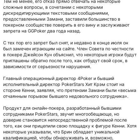
Тем не менее, его отказ прямо отвечать на некоторые
сложные вопросы, в сочетании с некоторыми
дискредитирующими текстовыми сообщениями,
предоставленными Замани, заставили большинство в
покерном сообществе поверить в его вину и заслуживают
запрета на GGPoker два года назад.
С тех пор его запрет был снят, и недавно в конце июля он
был замечен играющим на сайте. Член Совета по честности
в покере Джейсон Кун объяснил, что некоторые игроки будут
приглашены обратно после того, как отбудут свой срок, в
зависимости от серьезности нарушения.
Главный операционный директор 4Poker и бывший
исполнительный директор PokerStars Хит Крэм стоит на
стороне Кенни, заявляя, что претензии Замани были «весьма
отчаянным порывом бывшего недовольного сотрудника».
Продукт для онлайн-покера, разработанный бывшими
сотрудниками PokerStars, звучит многообещающе, но
доверие становится непосредственной проблемой после
того, как они прицепили свою площадку к фигуре Кенни. Хотя
некоторые указывали, что Брин обладает уникальной
квалификацией, чтобы обнаруживать и, возможно,