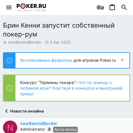
Брин Кенни запустит собственный
покер-рум
А
Д
new$world$order
5 Авг 2022
в
а
т
т
о
а
Эксклюзивные фрироллы
для игроков Poker.ru
р
н
т
а
е
ч
м
а
Конкурс “Термины покера":
Что ты знаешь о
ы
л
любимой игре? Участвуй в конкурсе и выигрывай
а
призы!
Новости онлайна
new$world$order
N
Administrator
Автор месяца