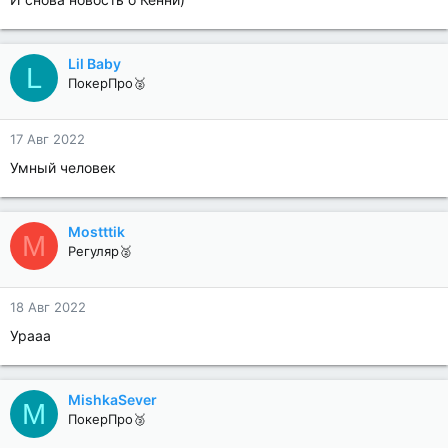
Lil Baby
L
ПокерПро🥈
17 Авг 2022
Умный человек
Mostttik
M
Регуляр🥈
18 Авг 2022
Урааа
MishkaSever
M
ПокерПро🥉