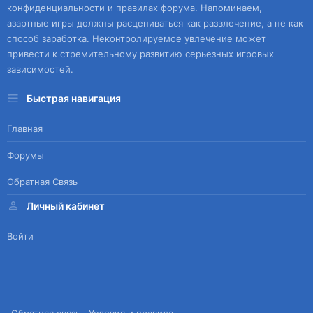
конфиденциальности и правилах форума. Напоминаем,
азартные игры должны расцениваться как развлечение, а не как
способ заработка. Неконтролируемое увлечение может
привести к стремительному развитию серьезных игровых
зависимостей.
Быстрая навигация
Главная
Форумы
Обратная Связь
Личный кабинет
Войти