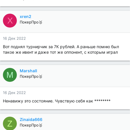
xren2
X
ПокерПро🥉
16 Дек 2022
Вот поднял турнирчик за 7К рублей. А раньше помню был
такое же ивент и даже тот же оппонент, с которым играл
Marshall
M
ПокерПро🥈
16 Дек 2022
Ненавижу это состояние. Чувствую себя как ********
Zinaida666
Z
ПокерПро🥈