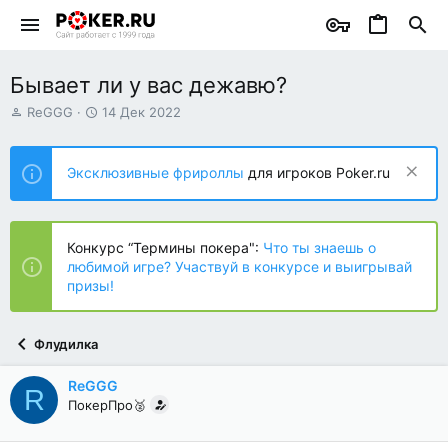
Бывает ли у вас дежавю?
А
Д
ReGGG
14 Дек 2022
в
а
т
т
о
а
Эксклюзивные фрироллы
для игроков Poker.ru
р
н
т
а
е
ч
м
а
Конкурс “Термины покера":
Что ты знаешь о
ы
л
любимой игре? Участвуй в конкурсе и выигрывай
а
призы!
Флудилка
ReGGG
R
ПокерПро🥈