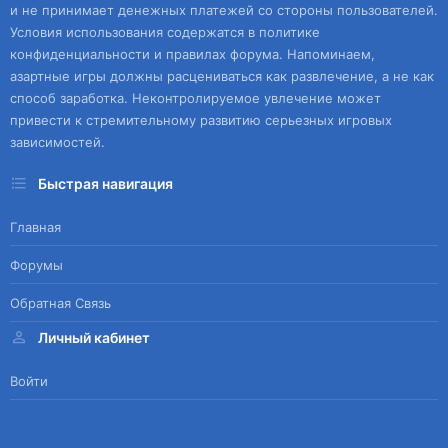
и не принимает денежных платежей со стороны пользователей.
Условия использования содержатся в политике
конфиденциальности и правилах форума. Напоминаем,
азартные игры должны расцениваться как развлечение, а не как
способ заработка. Неконтролируемое увлечение может
привести к стремительному развитию серьезных игровых
зависимостей.
Быстрая навигация
Главная
Форумы
Обратная Связь
Личный кабинет
Войти