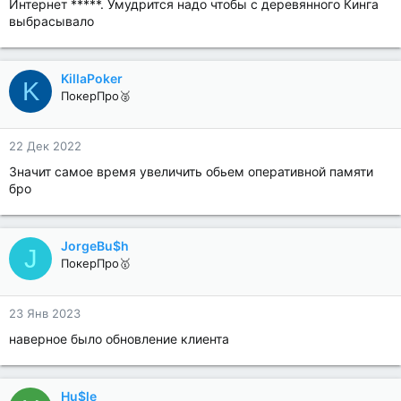
Интернет *****. Умудрится надо чтобы с деревянного Кинга
выбрасывало
KillaPoker
K
ПокерПро🥈
22 Дек 2022
Значит самое время увеличить обьем оперативной памяти
бро
JorgeBu$h
J
ПокерПро🥇
23 Янв 2023
наверное было обновление клиента
Hu$le